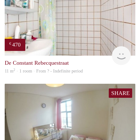
470
€
Woni
De Constant Rebecquestraat
2
11 m
· 1 room · From ? - Indefinite period
SHARE