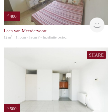
400
€
finde
Laan van Meerdervoort
2
12 m
· 1 room · From ? - Indefinite period
SHARE
500
€