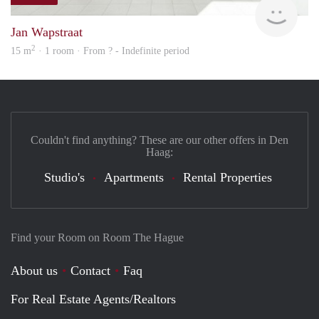
finde
Jan Wapstraat
2
15 m
· 1 room · From ? - Indefinite period
Couldn't find anything? These are our other offers in Den
Haag:
Studio's
Apartments
Rental Properties
Find your Room on Room The Hague
About us
Contact
Faq
For Real Estate Agents/Realtors