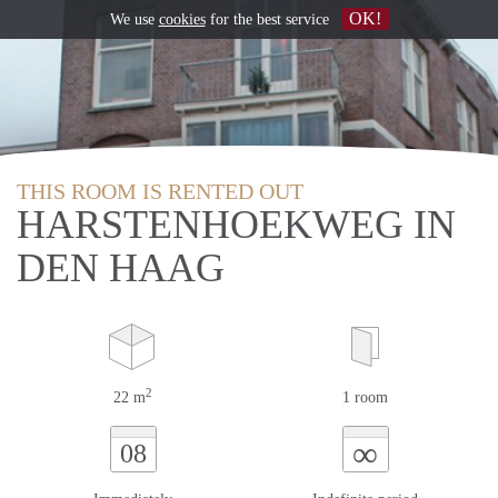
OK!
We use
cookies
for the best service
THIS ROOM IS RENTED OUT
HARSTENHOEKWEG IN
DEN HAAG
2
22 m
1 room
∞
08