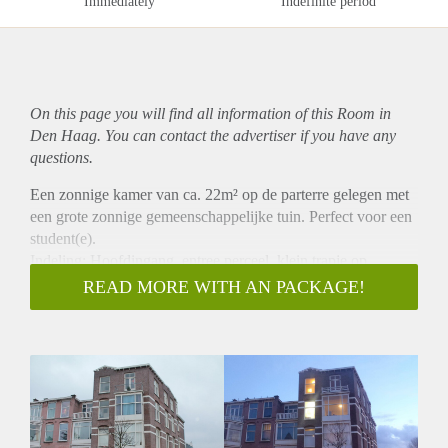
Immediately
Indefinite period
On this page you will find all information of this Room in
Den Haag. You can contact the advertiser if you have any
questions.
Een zonnige kamer van ca. 22m² op de parterre gelegen met
een grote zonnige gemeenschappelijke tuin. Perfect voor een
student(e).
Indeling: Hoofdingang, entree perceel, klein trapje op,
rechterzijde kamerdeur, ruime, zonnige kamer van ca. 22 m²
READ MORE WITH AN PACKAGE!
met vaste wastafel. Op de parterre bevinden zich 5 kamers, 1
grote badkamer en 1 toilet. In het souterrain bevindt zich nog
1 kamer, een grote keuken met apparatuur voor algemeen
gebruik en een tweede toilet. Maandelijkse huurprijs is
inclusief gas, water en elektra en internet in de algemene
ruimtes.
Op loopafstand van de Hogere Hotelschool, strand,