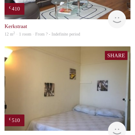
410
€
finde
Kerkstraat
2
12 m
· 1 room · From ? - Indefinite period
SHARE
510
€
finde