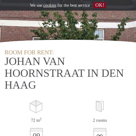
OK!
We use
cookies
for the best service
ROOM FOR RENT:
JOHAN VAN
HOORNSTRAAT IN DEN
HAAG
2
72 m
2 rooms
∞
09