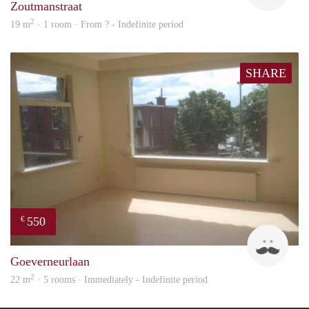
Zoutmanstraat
2
19 m
· 1 room · From ? - Indefinite period
SHARE
550
€
John
Goeverneurlaan
2
22 m
· 5 rooms · Immediately - Indefinite period