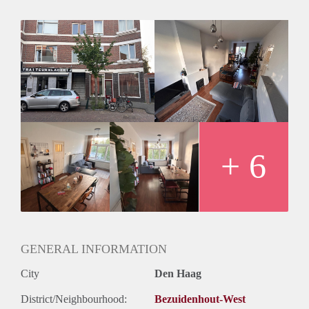
De prijs is inclusief G/W/L, internet en schoonmaak. Qua
bereikbaarheid zit je dicht op de afrit van de A12, en zit,
station Laan van NOI op loopafstand. Net als een tramhalte.
Zelf ben ik werkend en daarom ook opzoek naar een
huisgenoot die in de zelfde fase zit. Verder ben ik graag de
deur uit om vrienden op te zoeken, een festival te bezoeken
of te sporten en geniet ik er erg van om lekker te koken. Het
zou top zijn als jij vergelijkbare interesses hebt!
Belangrijk: Het is niet mogelijk om je in te schrijven op dit
adres.
Bonus: Omdat ik zelf geen grote liefhebber ben van
+ 6
schoonmaken komt er 1x per 2 weken een schoonmaker
langs.
GENERAL INFORMATION
City
Den Haag
District/Neighbourhood:
Bezuidenhout-West