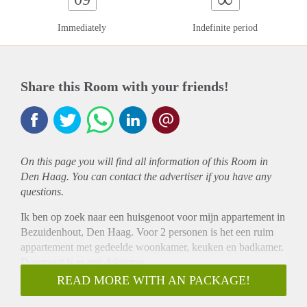
Immediately
Indefinite period
Share this Room with your friends!
On this page you will find all information of this Room in
Den Haag. You can contact the advertiser if you have any
questions.
Ik ben op zoek naar een huisgenoot voor mijn appartement in
Bezuidenhout, Den Haag. Voor 2 personen is het een ruim
appartement met gedeelde woonkamer, keuken en badkamer.
Daarnaast is er een dakterras.
De slaapkamer zelf is niet erg groot. Er past een 2
READ MORE WITH AN PACKAGE!
persoonsbed in en er zit een inbouw kast in.