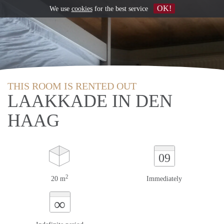
OK!
We use
cookies
for the best service
THIS ROOM IS RENTED OUT
LAAKKADE IN DEN
HAAG
09
2
20 m
Immediately
∞