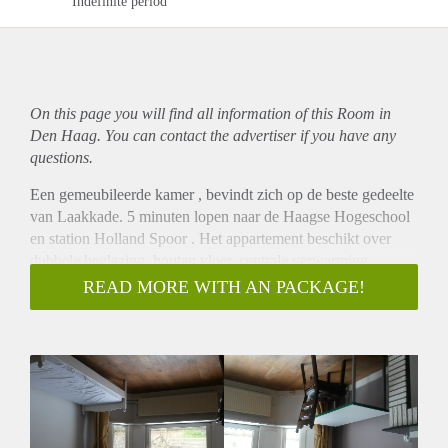
Indefinite period
On this page you will find all information of this Room in
Den Haag. You can contact the advertiser if you have any
questions.
Een gemeubileerde kamer , bevindt zich op de beste gedeelte
van Laakkade. 5 minuten lopen naar de Haagse Hogeschool
en station Holland Spoor . Het appartement beschikt over
dubbele beglazing, houten vloer, centrale verwarming,
koelkast , wasmachine en gasfornuis.
READ MORE WITH AN PACKAGE!
het huur is €420 per maand inclusief water gas , elektriciteit
Alle voorzieningen zijn in goede staat. Er is een € 8 internet
kosten per maand. Een maand borg. 3 maanden contract is
mogelijk.