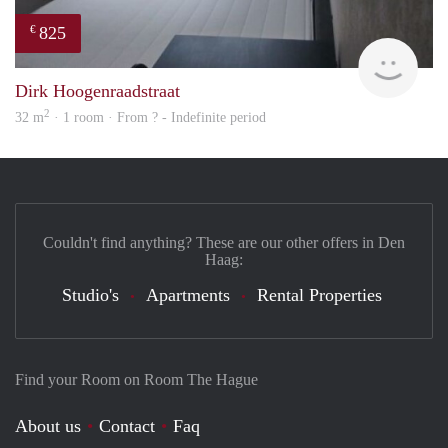
825
€
finde
Dirk Hoogenraadstraat
2
32 m
· 1 room · From ? - Indefinite period
Couldn't find anything? These are our other offers in Den
Haag:
Studio's
Apartments
Rental Properties
Find your Room on Room The Hague
About us
Contact
Faq