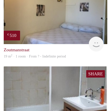
510
€
finde
Zoutmanstraat
2
19 m
· 1 room · From ? - Indefinite period
SHARE