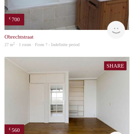
700
€
rent
Obrechtstraat
2
27 m
· 1 room · From ? - Indefinite period
SHARE
560
€