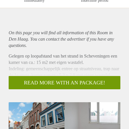
Immediately
Indefinite period
On this page you will find all information of this Room in
Den Haag. You can contact the advertiser if you have any
questions.
Gelegen op loopafstand van het strand in Scheveningen een
kamer van ca.: 15 m2 met eigen wastafel.
Indeling: gemeenschappelijk entree op straatniveau, trap naar
de 1e etage, kamer van ca.: 5.3 x 2.9 met eigen wastafel.
Aparte keuken, douche en toilet in de gang. Voor dit gedeelte
READ MORE WITH AN PACKAGE!
van het pand worden de voorzieningen ( keuken, toilet en
douche ) gedeeld met 5 personen.
Kamer is gelegen in het winkelgebied de Keizerstraat, nabij
verschillende winkels en horeca gelegenheden en openbaar
vervoer en op loopafstand van het strand de boulevard van
Scheveningen. Huurprijs is inclusief voorschot gas, water,
elektra, kabel TV en internet.