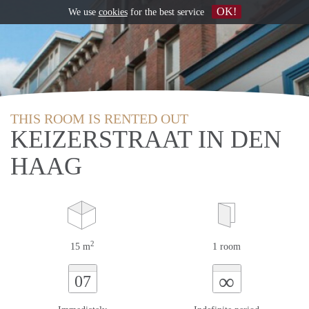
OK!
We use
cookies
for the best service
THIS ROOM IS RENTED OUT
KEIZERSTRAAT IN DEN
HAAG
2
15 m
1 room
∞
07