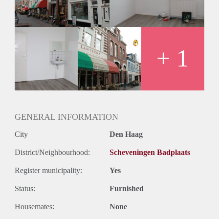
Aanwezig:
- Laminaat
- Dubbelglas
- Wastafel
Aanvullende informatie:
+ 1
- Max. 1 studerend/werkend persoon (voorkeur gaat uit naar
een dame)
- Min. 1 jaarcontract
- 1 maand borg
- Geen huisdieren toegestaan
- Extra diensten Vesting Vastgoed (uurloon / servicepakket -
GENERAL INFORMATION
zie onze regels en voorwaarden )
City
Den Haag
District/Neighbourhood:
Scheveningen Badplaats
Register municipality:
Yes
Status:
Furnished
Housemates:
None