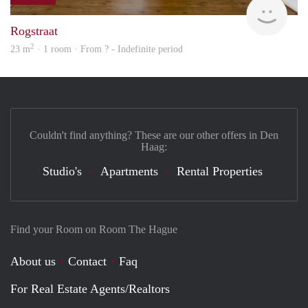
Woni
Rogstraat
2
23 m
· 1 room · From ? - Indefinite period
Couldn't find anything? These are our other offers in Den
Haag:
Studio's
Apartments
Rental Properties
Find your Room on Room The Hague
About us
Contact
Faq
For Real Estate Agents/Realtors