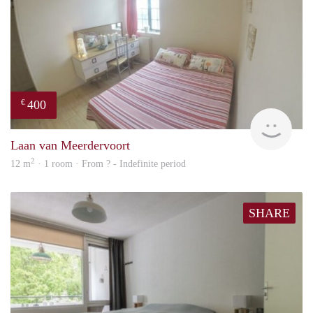
400
€
finde
Laan van Meerdervoort
2
12 m
· 1 room · From ? - Indefinite period
SHARE