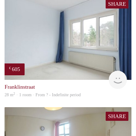
SHARE
605
€
finde
Franklinstraat
2
28 m
· 1 room · From ? - Indefinite period
SHARE