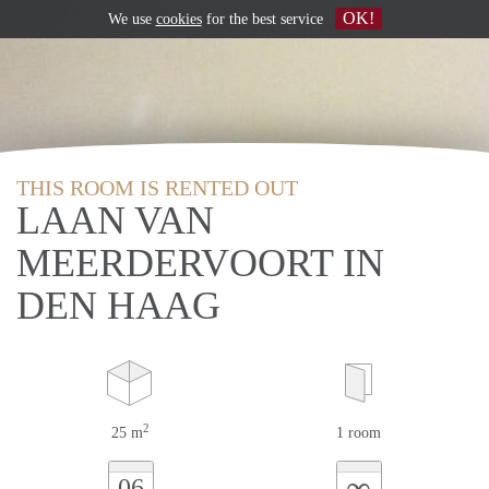
OK!
We use
cookies
for the best service
THIS ROOM IS RENTED OUT
LAAN VAN
MEERDERVOORT IN
DEN HAAG
2
25 m
1 room
∞
06