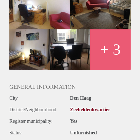
onbepaalde tijd beschikbaar.
+ 3
GENERAL INFORMATION
City
Den Haag
District/Neighbourhood:
Zeeheldenkwartier
Register municipality:
Yes
Status:
Unfurnished