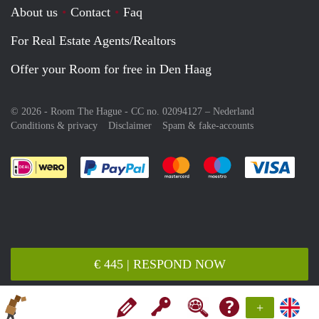
About us
Contact
Faq
For Real Estate Agents/Realtors
Offer your Room for free in Den Haag
© 2026 - Room The Hague - CC no. 02094127 –
Nederland
Conditions & privacy
Disclaimer
Spam & fake-accounts
Pay easily with :payment method
Pay easily with :payment meth
Pay easily with :pay
Pay e
€ 445 | RESPOND NOW
+