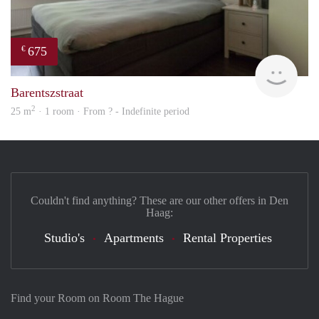
675
€
finde
Barentszstraat
2
25 m
· 1 room · From ? - Indefinite period
Couldn't find anything? These are our other offers in Den
Haag:
Studio's
Apartments
Rental Properties
Find your Room on Room The Hague