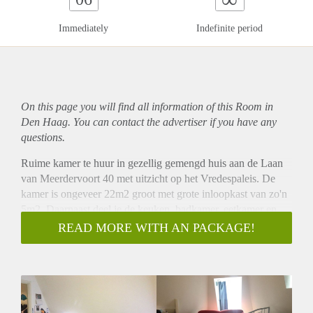
Immediately
Indefinite period
On this page you will find all information of this Room in
Den Haag. You can contact the advertiser if you have any
questions.
Ruime kamer te huur in gezellig gemengd huis aan de Laan
van Meerdervoort 40 met uitzicht op het Vredespaleis. De
kamer is ongeveer 22m2 groot met grote inloopkast van zo'n
5m2. Daarnaast deel je de keuken, badkamer, eetkamer en
het balkon met drie gezellige huisgenootjes, allen afstuderend
READ MORE WITH AN PACKAGE!
of net werkend. Voor de gemeenschappelijke ruimtes hebben
we om de twee weken een schoonmaker, dus het huis is spik
en span! De huur is 445 euro per maand inclusief. Stuur een
leuk bericht over jezelf en wellicht nodigen we je binnen kort
uit om langs te komen om kennis te maken. De kamer is voor