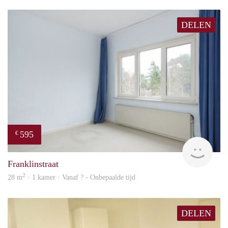
DELEN
595
€
finde
Franklinstraat
2
28 m
· 1 kamer · Vanaf ? - Onbepaalde tijd
DELEN