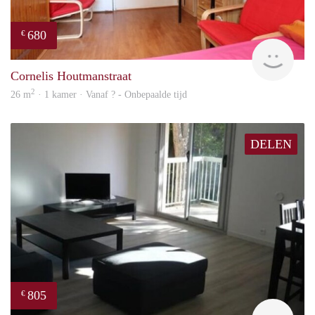
680
€
finde
Cornelis Houtmanstraat
2
26 m
· 1 kamer · Vanaf ? - Onbepaalde tijd
DELEN
805
€
finde