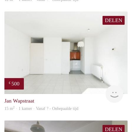
DELEN
500
€
finde
Jan Wapstraat
2
15 m
· 1 kamer · Vanaf ? - Onbepaalde tijd
DELEN