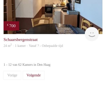
700
€
finde
Schaarsbergenstraat
2
24 m
· 1 kamer · Vanaf ? - Onbepaalde tijd
1 - 12 van 62 Kamers in Den Haag
Vorige
Volgende