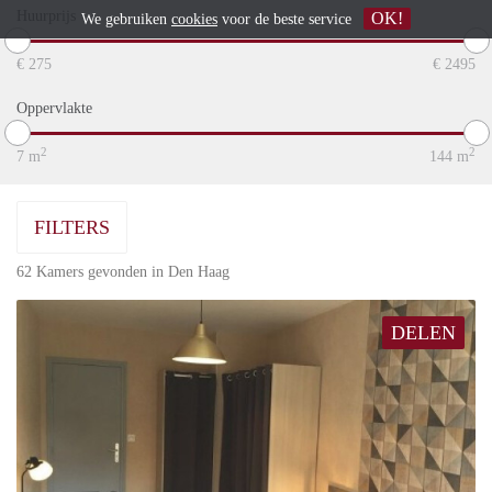
Huurprijs
OK!
We gebruiken
cookies
voor de beste service
€
275
€
2495
Oppervlakte
2
2
7
m
144
m
FILTERS
62 Kamers gevonden in Den Haag
DELEN