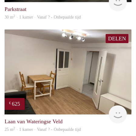
Parkstraat
2
30 m
· 1 kamer · Vanaf ? - Onbepaalde tijd
DELEN
625
€
finde
Laan van Wateringse Veld
2
25 m
· 1 kamer · Vanaf ? - Onbepaalde tijd