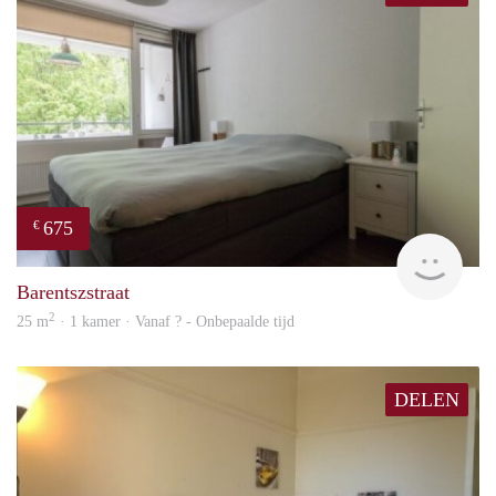
675
€
finde
Barentszstraat
2
25 m
· 1 kamer · Vanaf ? - Onbepaalde tijd
DELEN