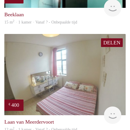
finde
Beeklaan
2
15 m
· 1 kamer · Vanaf ? - Onbepaalde tijd
DELEN
400
€
finde
Laan van Meerdervoort
2
12 m
· 1 kamer · Vanaf ? - Onbepaalde tijd