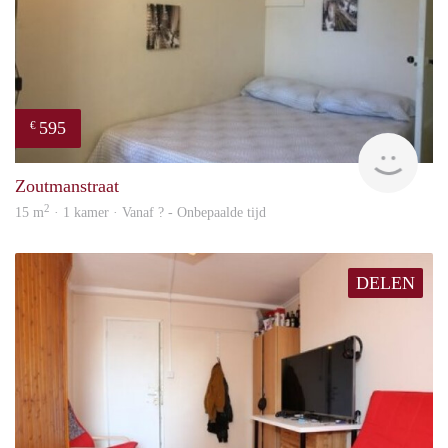
595
€
finde
Zoutmanstraat
2
15 m
· 1 kamer · Vanaf ? - Onbepaalde tijd
DELEN