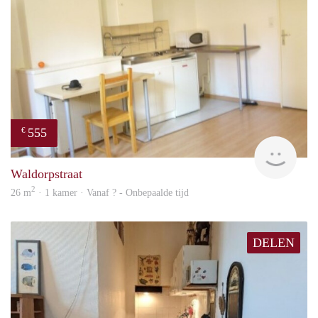
555
€
finde
Waldorpstraat
2
26 m
· 1 kamer · Vanaf ? - Onbepaalde tijd
DELEN