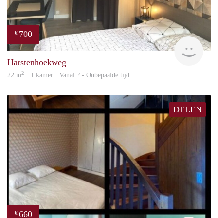
700
€
finde
Harstenhoekweg
2
22 m
· 1 kamer · Vanaf ? - Onbepaalde tijd
DELEN
660
€