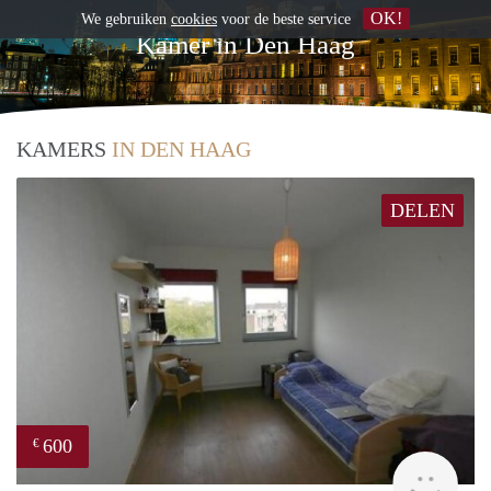
OK!
We gebruiken
cookies
voor de beste service
Kamer in Den Haag
KAMERS
IN DEN HAAG
DELEN
600
€
rent