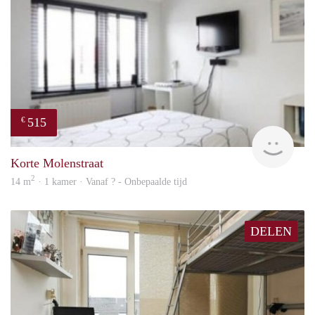
515
€
rent
Korte Molenstraat
2
14 m
· 1 kamer · Vanaf ? - Onbepaalde tijd
DELEN