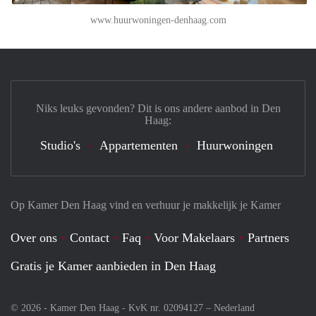
www.huurwoningen-denhaag.com
Niks leuks gevonden? Dit is ons andere aanbod in Den
Haag:
Studio's
Appartementen
Huurwoningen
Op Kamer Den Haag vind en verhuur je makkelijk je Kamer
Over ons
Contact
Faq
Voor Makelaars
Partners
Gratis je Kamer aanbieden in Den Haag
© 2026 - Kamer Den Haag - KvK nr. 02094127 –
Nederland