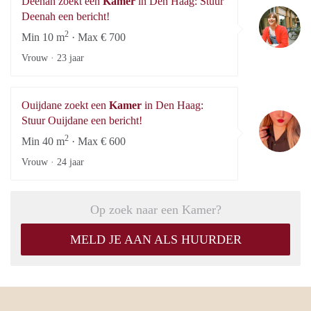
Deenah zoekt een
Kamer
in Den Haag: Stuur
De
Deenah een bericht!
2
Min 10 m
· Max € 700
Vrouw ·
23 jaar
Ouijdane zoekt een
Kamer
in Den Haag:
Ou
Stuur Ouijdane een bericht!
2
Min 40 m
· Max € 600
Vrouw ·
24 jaar
Op zoek naar een Kamer?
MELD JE AAN ALS HUURDER