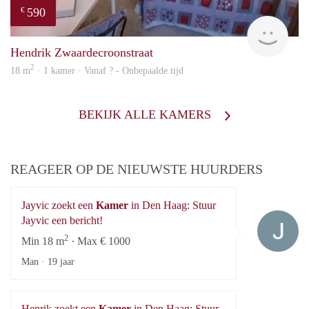
590
€
rent
Hendrik Zwaardecroonstraat
2
18 m
· 1 kamer · Vanaf ? - Onbepaalde tijd
BEKIJK ALLE KAMERS
REAGEER OP DE NIEUWSTE HUURDERS
Jayvic zoekt een
Kamer
in Den Haag: Stuur
Ja
Jayvic een bericht!
2
Min 18 m
· Max € 1000
Man ·
19 jaar
Henrik zoekt een
Kamer
in Den Haag: Stuur