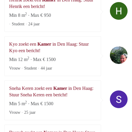
He
Henrik een bericht!
2
Min 8 m
· Max € 950
· Student ·
24 jaar
Kyo zoekt een
Kamer
in Den Haag: Stuur
K
Kyo een bericht!
2
Min 12 m
· Max € 1500
Vrouw · Student ·
44 jaar
Sneha Keren zoekt een
Kamer
in Den Haag:
Sn
Stuur Sneha Keren een bericht!
2
Min 5 m
· Max € 1500
Vrouw ·
25 jaar