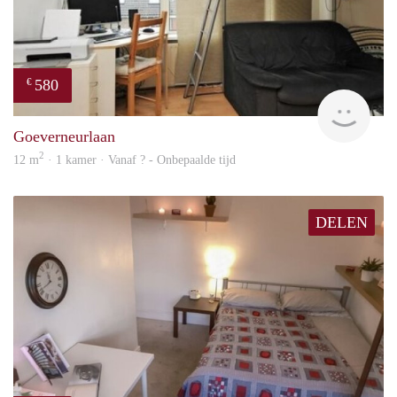
580
€
rent
Goeverneurlaan
2
12 m
· 1 kamer · Vanaf ? - Onbepaalde tijd
DELEN