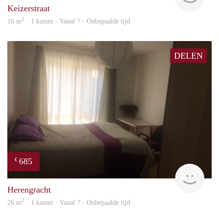
Keizerstraat
2
16 m
· 1 kamer · Vanaf ? - Onbepaalde tijd
DELEN
685
€
rent
Herengracht
2
26 m
· 1 kamer · Vanaf ? - Onbepaalde tijd