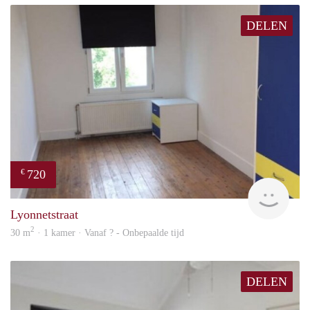
DELEN
720
€
rent
Lyonnetstraat
2
30 m
· 1 kamer · Vanaf ? - Onbepaalde tijd
DELEN