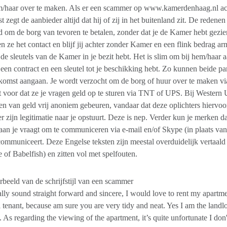
/haar over te maken. Als er een scammer op www.kamerdenhaag.nl actie
st zegt de aanbieder altijd dat hij of zij in het buitenland zit. De redene
 om de borg van tevoren te betalen, zonder dat je de Kamer hebt gezien
n ze het contact en blijf jij achter zonder Kamer en een flink bedrag 
e de sleutels van de Kamer in je bezit hebt. Het is slim om bij hem/haar a
 een contract en een sleutel tot je beschikking hebt. Zo kunnen beide pa
komst aangaan. Je wordt verzocht om de borg of huur over te maken
 voor dat ze je vragen geld op te sturen via TNT of UPS. Bij Wester
n van geld vrij anoniem gebeuren, vandaar dat deze oplichters hiervoor 
r zijn legitimatie naar je opstuurt. Deze is nep. Verder kun je merken da
aan je vraagt om te communiceren via e-mail en/of Skype (in plaats v
ommuniceert. Deze Engelse teksten zijn meestal overduidelijk vertaald
e of Babelfish) en zitten vol met spelfouten.
beeld van de schrijfstijl van een scammer
lly sound straight forward and sincere, I would love to rent my apartme
l tenant, because am sure you are very tidy and neat. Yes I am the landl
. As regarding the viewing of the apartment, it’s quite unfortunate I d