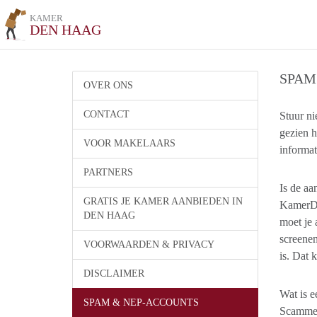
KAMER
DEN HAAG
SPAM
OVER ONS
CONTACT
Stuur ni
gezien h
VOOR MAKELAARS
informat
PARTNERS
Is de aa
GRATIS JE KAMER AANBIEDEN IN
KamerDe
DEN HAAG
moet je 
screenen
VOORWAARDEN & PRIVACY
is. Dat 
DISCLAIMER
Wat is e
SPAM & NEP-ACCOUNTS
Scammen 