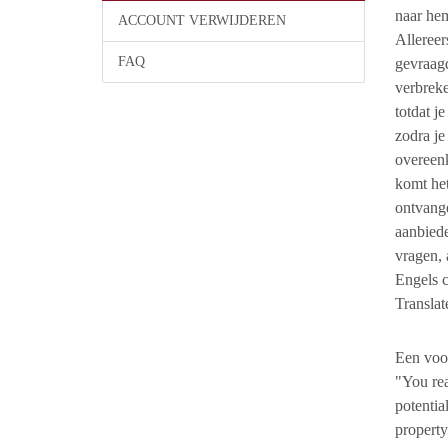
naar hem
ACCOUNT VERWIJDEREN
Allereer
FAQ
gevraagd
verbreke
totdat j
zodra je
overeen
komt het
ontvange
aanbiede
vragen, 
Engels c
Translat
Een voor
"You rea
potentia
property