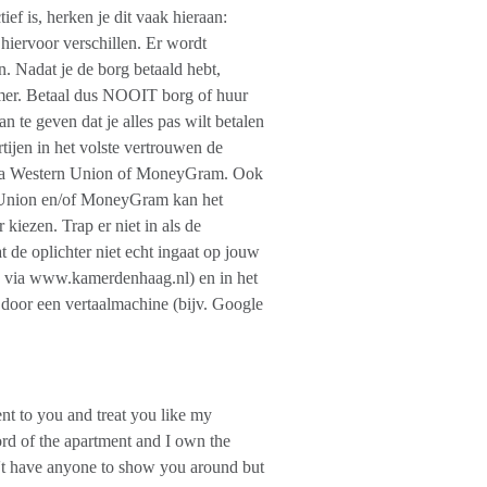
f is, herken je dit vaak hieraan:
n hiervoor verschillen. Er wordt
. Nadat je de borg betaald hebt,
armer. Betaal dus NOOIT borg of huur
an te geven dat je alles pas wilt betalen
rtijen in het volste vertrouwen de
 via Western Union of MoneyGram. Ook
n Union en/of MoneyGram kan het
kiezen. Trap er niet in als de
t de oplichter niet echt ingaat op jouw
an via www.kamerdenhaag.nl) en in het
 door een vertaalmachine (bijv. Google
nt to you and treat you like my
ord of the apartment and I own the
on't have anyone to show you around but