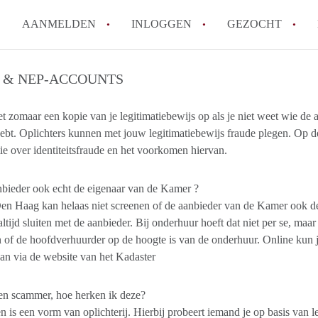
AANMELDEN
INLOGGEN
GEZOCHT
How to translate KamerDenHa
 & NEP-ACCOUNTS
Wat is KamerDenHaag?
et zomaar een kopie van je legitimatiebewijs op als je niet weet wie de
Hoeveel kost het om te reager
ebt. Oplichters kunnen met jouw legitimatiebewijs fraude plegen. Op d
Wat is de privacyverklaring 
ie over identiteitsfraude en het voorkomen hiervan.
Berekent KamerDenHaag makel
Alle veelgestelde vragen
nbieder ook echt de eigenaar van de Kamer ?
n Haag kan helaas niet screenen of de aanbieder van de Kamer ook de
altijd sluiten met de aanbieder. Bij onderhuur hoeft dat niet per se, maar
 of de hoofdverhuurder op de hoogte is van de onderhuur. Online kun 
kan via de website van het Kadaster
en scammer, hoe herken ik deze?
is een vorm van oplichterij. Hierbij probeert iemand je op basis van l