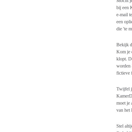
Mocht je
bij een 
e-mail t
een opli
die 'te m
Bekijk d
Kom je e
klopt. D
worden 
fictieve
Twijfel 
KamerDe
moet je 
van het 
Stel alt