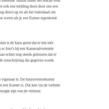
 misbruik' button onder het reactie veld
unt ook een melding doen door ons een
g direct op en als het inderdaad om
t ons weten als je een Kamer tegenkomt
 is de kans groot dat er iets niet
 er foto’s bij een Kameradvertentie
n echter nog steeds gebeuren dat er
 de omschrijving die gegeven wordt.
 eigenaar is. De huurovereenkomst
an een Kamer is. Dat kan via de website
hoogte zijn van de verhuur.