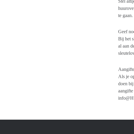
Stel alt
huurover
te gaan.
Geef noo
Bij het 
al aan d
sleutelo
Aangifte
Als je o
doen bij
aangifte
info@Hu