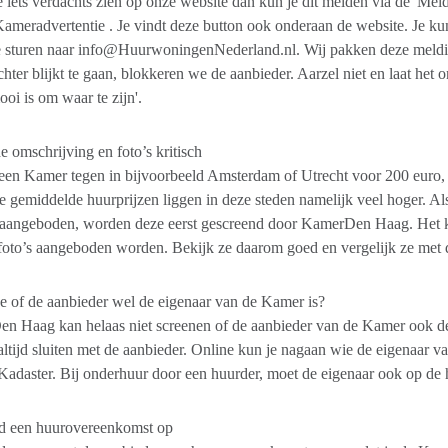
 iets verdachts zien op onze website dan kun je dit melden via de 'Meld
Kameradvertentie . Je vindt deze button ook onderaan de website. Je k
e sturen naar info@HuurwoningenNederland.nl. Wij pakken deze meldin
chter blijkt te gaan, blokkeren we de aanbieder. Aarzel niet en laat he
ooi is om waar te zijn'.
e omschrijving en foto’s kritisch
en Kamer tegen in bijvoorbeeld Amsterdam of Utrecht voor 200 euro, dan
e gemiddelde huurprijzen liggen in deze steden namelijk veel hoger. Als
aangeboden, worden deze eerst gescreend door KamerDen Haag. Het ka
 foto’s aangeboden worden. Bekijk ze daarom goed en vergelijk ze met
je of de aanbieder wel de eigenaar van de Kamer is?
n Haag kan helaas niet screenen of de aanbieder van de Kamer ook de
altijd sluiten met de aanbieder. Online kun je nagaan wie de eigenaar v
Kadaster. Bij onderhuur door een huurder, moet de eigenaar ook op de 
ijd een huurovereenkomst op