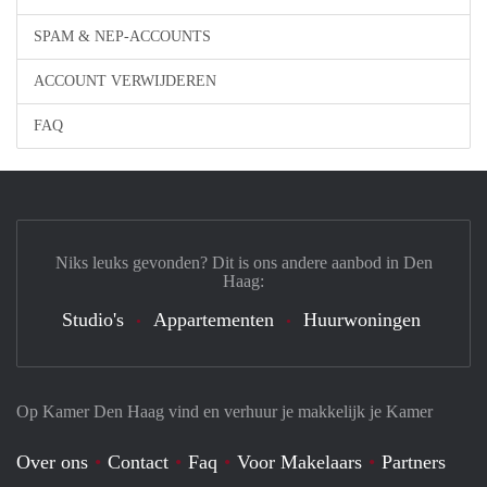
SPAM & NEP-ACCOUNTS
ACCOUNT VERWIJDEREN
FAQ
Niks leuks gevonden? Dit is ons andere aanbod in Den
Haag:
Studio's
Appartementen
Huurwoningen
Op Kamer Den Haag vind en verhuur je makkelijk je Kamer
Over ons
Contact
Faq
Voor Makelaars
Partners