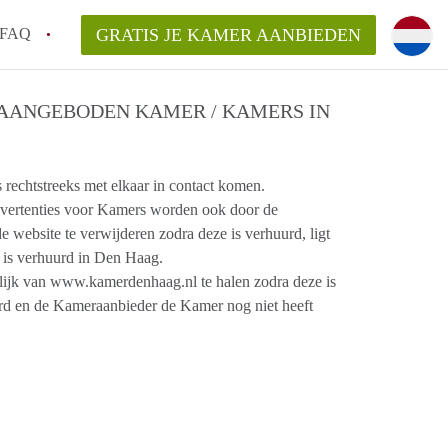
FAQ
GRATIS JE KAMER AANBIEDEN
ag!
AANGEBODEN KAMER / KAMERS IN
en op een Kamer in Den Haag?
echtstreeks met elkaar in contact komen.
van KamerDenHaag?
ertenties voor Kamers worden ook door de
aarsvergoeding/bemiddelingsvergoeding?
website te verwijderen zodra deze is verhuurd, ligt
is verhuurd in Den Haag.
jk van www.kamerdenhaag.nl te halen zodra deze is
rd en de Kameraanbieder de Kamer nog niet heeft