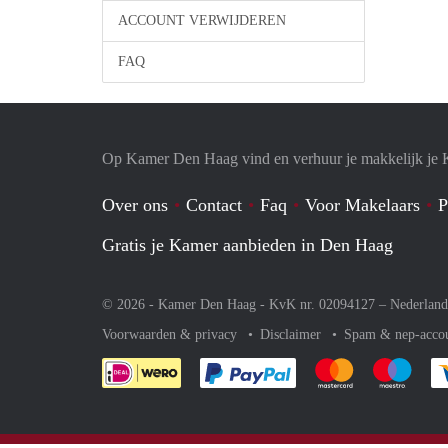
ACCOUNT VERWIJDEREN
FAQ
Op Kamer Den Haag vind en verhuur je makkelijk je
Over ons
Contact
Faq
Voor Makelaars
P
Gratis je Kamer aanbieden in Den Haag
© 2026 - Kamer Den Haag - KvK nr. 02094127 –
Nederland
Voorwaarden & privacy
Disclaimer
Spam & nep-acco
Je rekent gemakkelijk af 
Je rekent gemak
Je rek