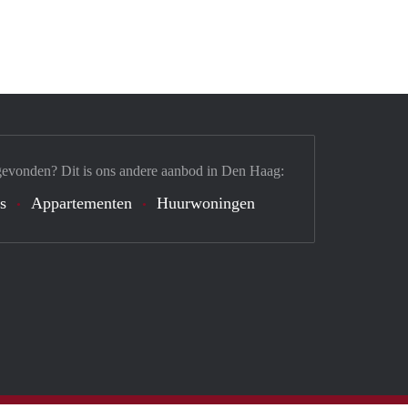
gevonden? Dit is ons andere aanbod in Den Haag:
's
Appartementen
Huurwoningen