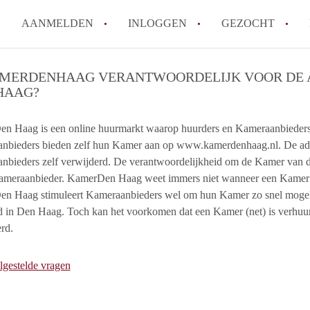
AANMELDEN
INLOGGEN
GEZOCHT
How to translate KamerDenHa
AMERDENHAAG VERANTWOORDELIJK VOOR DE 
HAAG?
Wat is KamerDenHaag?
Hoeveel kost het om te reager
n Haag is een online huurmarkt waarop huurders en Kameraanbieders r
Wat is de privacyverklaring 
nbieders bieden zelf hun Kamer aan op www.kamerdenhaag.nl. De adv
Berekent KamerDenHaag makel
bieders zelf verwijderd. De verantwoordelijkheid om de Kamer van de 
Alle veelgestelde vragen
Kameraanbieder. KamerDen Haag weet immers niet wanneer een Kamer 
n Haag stimuleert Kameraanbieders wel om hun Kamer zo snel mogeli
d in Den Haag. Toch kan het voorkomen dat een Kamer (net) is verhuu
rd.
lgestelde vragen