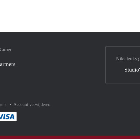
 Kamer
Niks leuks 
artners
Studio
unts
Account verwijderen
met Paypal
kelijk af met Mastercard
ent gemakkelijk af met Meastro
Je rekent gemakkelijk af met Visa