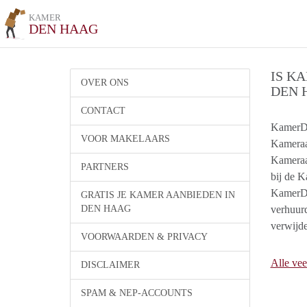
KAMER
DEN HAAG
IS K
OVER ONS
DEN 
CONTACT
KamerDe
VOOR MAKELAARS
Kameraa
Kameraan
PARTNERS
bij de 
KamerDe
GRATIS JE KAMER AANBIEDEN IN
DEN HAAG
verhuur
verwijde
VOORWAARDEN & PRIVACY
Alle vee
DISCLAIMER
SPAM & NEP-ACCOUNTS