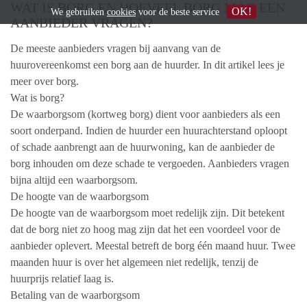
WAT IS BORG EN HOEVEEL BORG MAG EEN
OK!
We gebruiken
cookies
voor de beste service
AANBIEDER VRAGEN?
De meeste aanbieders vragen bij aanvang van de
huurovereenkomst een borg aan de huurder. In dit artikel lees je
meer over borg.
Wat is borg?
De waarborgsom (kortweg borg) dient voor aanbieders als een
soort onderpand. Indien de huurder een huurachterstand oploopt
of schade aanbrengt aan de huurwoning, kan de aanbieder de
borg inhouden om deze schade te vergoeden. Aanbieders vragen
bijna altijd een waarborgsom.
De hoogte van de waarborgsom
De hoogte van de waarborgsom moet redelijk zijn. Dit betekent
dat de borg niet zo hoog mag zijn dat het een voordeel voor de
aanbieder oplevert. Meestal betreft de borg één maand huur. Twee
maanden huur is over het algemeen niet redelijk, tenzij de
huurprijs relatief laag is.
Betaling van de waarborgsom