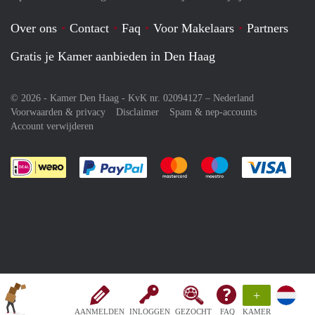
Over ons
Contact
Faq
Voor Makelaars
Partners
Gratis je Kamer aanbieden in Den Haag
© 2026 - Kamer Den Haag - KvK nr. 02094127 –
Nederland
Voorwaarden & privacy
Disclaimer
Spam & nep-accounts
Account verwijderen
Je rekent gemakkelijk af met Paypal
Je rekent gemakkelijk af met M
Je rekent gemakkelij
Je re
+
AANMELDEN
INLOGGEN
GEZOCHT
FAQ
KAMER