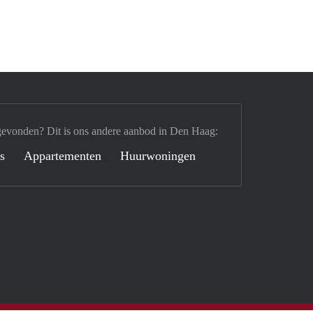
gevonden? Dit is ons andere aanbod in Den Haag:
's
Appartementen
Huurwoningen