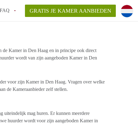
FAQ
GRATIS JE KAMER AANBIEDEN
ag!
de Kamer in Den Haag en in principe ook direct
en op een Kamer in Den Haag?
 huurder wordt van zijn aangeboden Kamer in Den
van KamerDenHaag?
aarsvergoeding/bemiddelingsvergoeding?
rder voor zijn Kamer in Den Haag. Vragen over welke
an de Kameraanbieder zelf stellen.
ag uiteindelijk mag huren. Er kunnen meerdere
euwe huurder wordt voor zijn aangeboden Kamer in