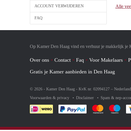
ACCOUNT VERWIJDEREN
Alle vee
FAQ
Op Kamer Den Haag vind en verhuur je makkelijk je
Over ons
Contact
Faq
Voor Makelaars
P
Gratis je Kamer aanbieden in Den Haag
© 2026 - Kamer Den Haag - KvK nr. 02094127 –
Nederland
Voorwaarden & privacy
Disclaimer
Spam & nep-acco
Je rekent gemakkelijk af 
Je rekent gemak
Je rek