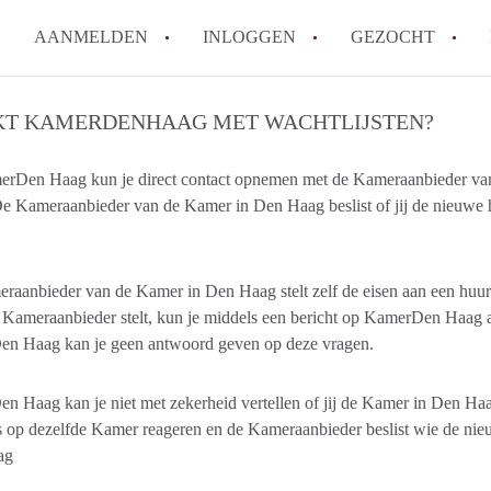
AANMELDEN
INLOGGEN
GEZOCHT
How to translate KamerDenHa
T KAMERDENHAAG MET WACHTLIJSTEN?
Wat is KamerDenHaag?
rDen Haag kun je direct contact opnemen met de Kameraanbieder van 
Hoeveel kost het om te reager
De Kameraanbieder van de Kamer in Den Haag beslist of jij de nieuwe
Wat is de privacyverklaring 
Berekent KamerDenHaag makel
Alle veelgestelde vragen
raanbieder van de Kamer in Den Haag stelt zelf de eisen aan een huu
 Kameraanbieder stelt, kun je middels een bericht op KamerDen Haag a
n Haag kan je geen antwoord geven op deze vragen.
 Haag kan je niet met zekerheid vertellen of jij de Kamer in Den Ha
s op dezelfde Kamer reageren en de Kameraanbieder beslist wie de ni
ag