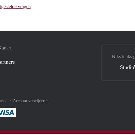
lgestelde vragen
 Kamer
Niks leuks 
artners
Studio
unts
Account verwijderen
met Paypal
kelijk af met Mastercard
ent gemakkelijk af met Meastro
Je rekent gemakkelijk af met Visa