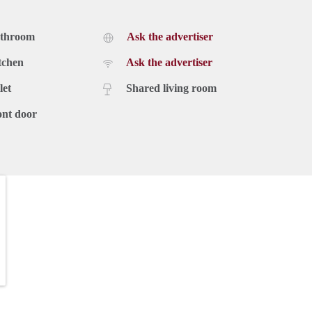
athroom
Ask the advertiser
tchen
Ask the advertiser
let
Shared living room
ont door