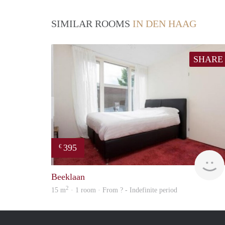
SIMILAR ROOMS
IN DEN HAAG
SHARE
395
€
Beeklaan
2
15 m
· 1 room · From ? - Indefinite period