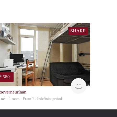
SHARE
580
€
rent
oeverneurlaan
2
2 m
· 1 room · From ? - Indefinite period