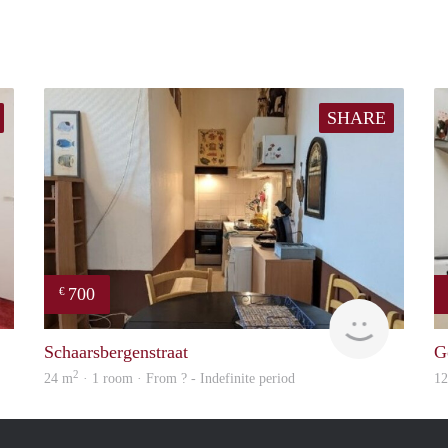
SHARE
700
€
finder
finder
Schaarsbergenstraat
G
2
24 m
· 1 room · From ? - Indefinite period
1