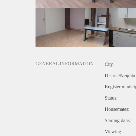
GENERAL INFORMATION
City
District/Neighb
Register municip
Status:
Housemates:
Starting date:
Viewing