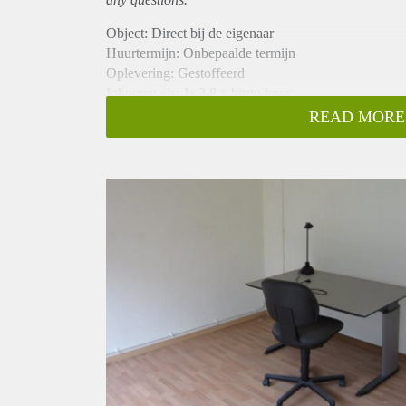
Object: Direct bij de eigenaar
Huurtermijn: Onbepaalde termijn
Oplevering: Gestoffeerd
Inkomen eis: Ja 2,8 x bruto huur
Garantiestelling mogelijk: Ja
READ MORE
Borg: 1 maand
Bemiddeling kosten: Nee
Internet: Ja
Gedeelde keuken: Nee
Gedeelde Douche: Nee
Gedeelde woonkamer: Nee
Huisgenoten: Nee
Geslacht huisgenoten: N.v.t.