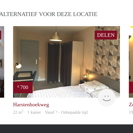
ALTERNATIEF VOOR DEZE LOCATIE
DELEN
700
€
finder
finder
Harstenhoekweg
Z
2
22 m
· 1 kamer · Vanaf ? - Onbepaalde tijd
1