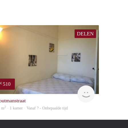
DELEN
510
€
finder
outmanstraat
2
9 m
· 1 kamer · Vanaf ? - Onbepaalde tijd