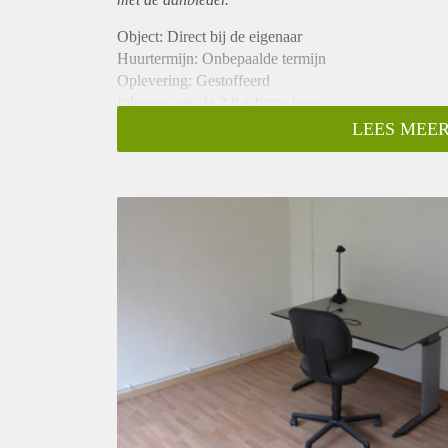
Object: Direct bij de eigenaar
Huurtermijn: Onbepaalde termijn
Oplevering: Gestoffeerd
Inkomen eis: Ja 2,8 x bruto huur
Garantiestelling mogelijk: Ja
LEES MEER
Borg: 1 maand
Bemiddeling kosten: Nee
Internet: Ja
Gedeelde keuken: Nee
Gedeelde Douche: Nee
Gedeelde woonkamer: Nee
Huisgenoten: Nee
Geslacht huisgenoten: N.v.t.