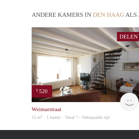
ANDERE KAMERS IN
DEN HAAG
ALS 
DELEN
520
€
Weimarstraat
2
12 m
· 1 kamer · Vanaf ? - Onbepaalde tijd