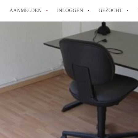
AANMELDEN
INLOGGEN
GEZOCHT
How to translate KamerDenHa
Wat is KamerDenHaag?
Hoeveel kost het om te reager
Wat is de privacyverklaring 
Berekent KamerDenHaag makel
Alle veelgestelde vragen