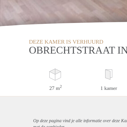
DEZE KAMER IS VERHUURD
OBRECHTSTRAAT I
2
27 m
1 kamer
Op deze pagina vind je alle informatie over deze K
met de aanbieder.