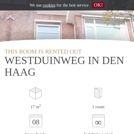
OK!
We use
cookies
for the best service
THIS ROOM IS RENTED OUT
WESTDUINWEG IN DEN
HAAG
2
17 m
1 room
∞
08