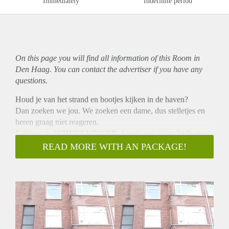
Immediately
Indefinite period
On this page you will find all information of this Room in
Den Haag. You can contact the advertiser if you have any
questions.
Houd je van het strand en bootjes kijken in de haven?
Dan zoeken we jou. We zoeken een dame, dus stelletjes en
heren graag niet reageren.
Gelegen in SCHEVENINGEN, kamer met eigen badkamer
keuken DELEN met 2 andere dames
READ MORE WITH AN PACKAGE!
Portiek 1e etage – entree – gang met meterkast met de cv/ww
combi installatie(2014) – radiatoren met thermostaatkranen –
achterkamer ca. 17m2 plus een eigen wit betegelde badkamer
met een zwevend toilet, wastafel en douche – een
gezamenlijke (3 pers.) luxe “Siematic” keuken met rvs
ingebouwde “Constructa” apparatuur o.a. vaatwasser, oven,
gaskookplaat en afzuigkap, losse koelkast met vriezer (3