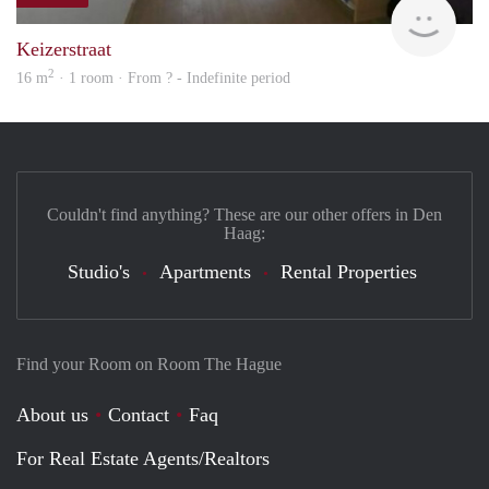
rent
Keizerstraat
2
16 m
· 1 room · From ? - Indefinite period
Couldn't find anything? These are our other offers in Den
Haag:
Studio's
Apartments
Rental Properties
Find your Room on Room The Hague
About us
Contact
Faq
For Real Estate Agents/Realtors