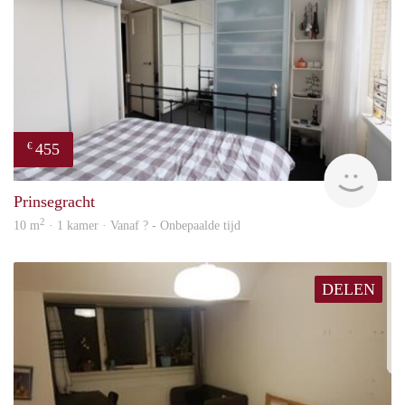
455
€
finde
Prinsegracht
2
10 m
· 1 kamer · Vanaf ? - Onbepaalde tijd
DELEN