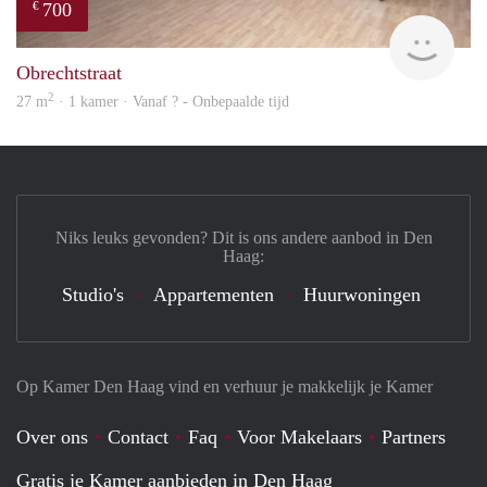
700
€
finde
Obrechtstraat
2
27 m
· 1 kamer · Vanaf ? - Onbepaalde tijd
Niks leuks gevonden? Dit is ons andere aanbod in Den
Haag:
Studio's
Appartementen
Huurwoningen
Op Kamer Den Haag vind en verhuur je makkelijk je Kamer
Over ons
Contact
Faq
Voor Makelaars
Partners
Gratis je Kamer aanbieden in Den Haag