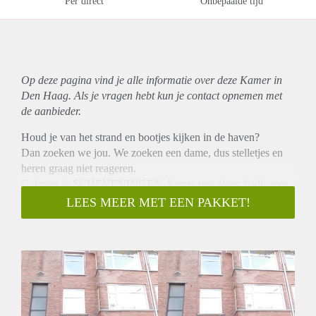
Per direct
Onbepaalde tijd
Op deze pagina vind je alle informatie over deze Kamer in
Den Haag. Als je vragen hebt kun je contact opnemen met
de aanbieder.
Houd je van het strand en bootjes kijken in de haven?
Dan zoeken we jou. We zoeken een dame, dus stelletjes en
heren graag niet reageren.
Gelegen in SCHEVENINGEN, kamer met eigen badkamer
keuken DELEN met 2 andere dames
LEES MEER MET EEN PAKKET!
Portiek 1e etage – entree – gang met meterkast met de cv/ww
combi installatie(2014) – radiatoren met thermostaatkranen –
achterkamer ca. 17m2 plus een eigen wit betegelde badkamer
met een zwevend toilet, wastafel en douche – een
gezamenlijke (3 pers.) luxe “Siematic” keuken met rvs
ingebouwde “Constructa” apparatuur o.a. vaatwasser, oven,
gaskookplaat en afzuigkap, losse koelkast met vriezer (3