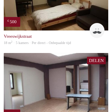
500
€
Ravi
Vreeswijkstraat
2
18 m
· 5 kamers · Per direct - Onbepaalde tijd
DELEN