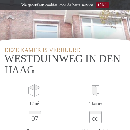
OK!
We gebruiken
cookies
voor de beste service
DEZE KAMER IS VERHUURD
WESTDUINWEG IN DEN
HAAG
2
17 m
1 kamer
∞
07