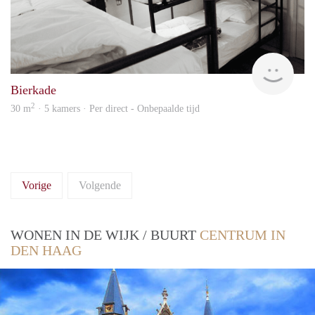
Anne
Bierkade
2
30 m
· 5 kamers · Per direct - Onbepaalde tijd
Vorige
Volgende
WONEN IN DE WIJK / BUURT
CENTRUM IN
DEN HAAG