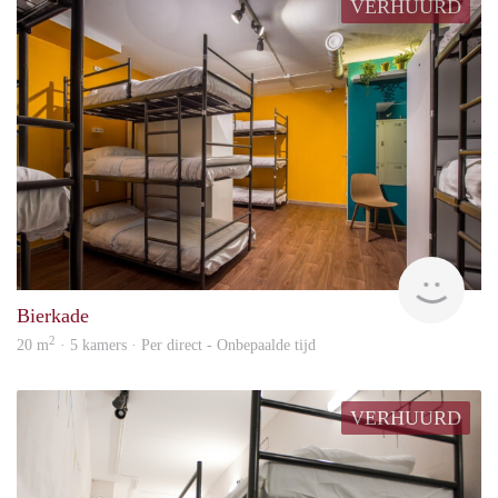
VERHUURD
Anne
Bierkade
2
20 m
· 5 kamers · Per direct - Onbepaalde tijd
VERHUURD