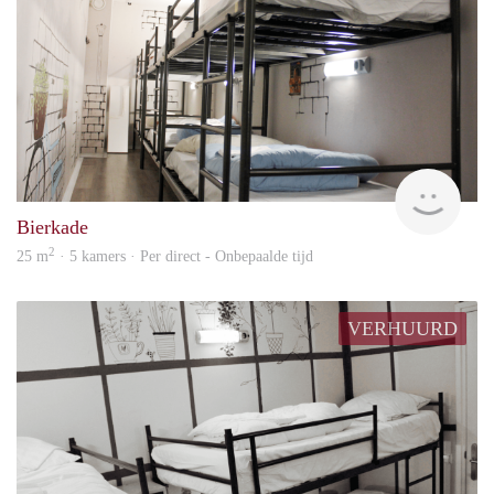
Anne
Bierkade
2
25 m
· 5 kamers · Per direct - Onbepaalde tijd
VERHUURD