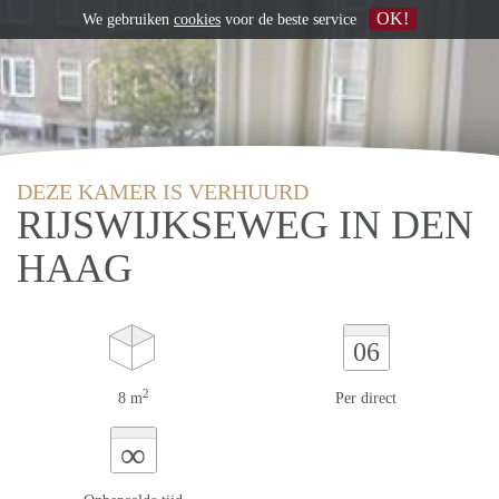
OK!
We gebruiken
cookies
voor de beste service
DEZE KAMER IS VERHUURD
RIJSWIJKSEWEG IN DEN
HAAG
06
2
8 m
Per direct
∞