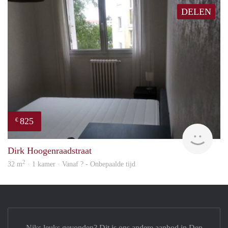
DELEN
825
€
finde
Dirk Hoogenraadstraat
2
32 m
· 1 kamer · Vanaf ? - Onbepaalde tijd
Niks leuks gevonden? Dit is ons andere aanbod in Den