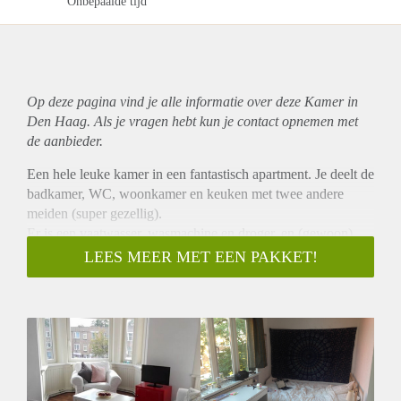
Onbepaalde tijd
Op deze pagina vind je alle informatie over deze Kamer in
Den Haag. Als je vragen hebt kun je contact opnemen met
de aanbieder.
Een hele leuke kamer in een fantastisch apartment. Je deelt de
badkamer, WC, woonkamer en keuken met twee andere
meiden (super gezellig).
Er is een vaatwasser, wasmachine en droger, en (gewoon)
verwarming en WIFI.
LEES MEER MET EEN PAKKET!
Het is overlegd met de huisbaas. Alle meubels blijven staan
en daar kan je gebruik van maken.