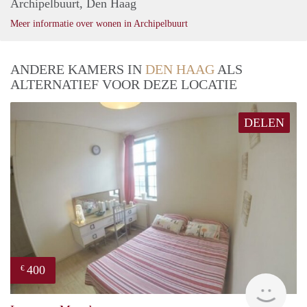
Archipelbuurt, Den Haag
Meer informatie over wonen in Archipelbuurt
ANDERE KAMERS IN
DEN HAAG
ALS
ALTERNATIEF VOOR DEZE LOCATIE
DELEN
400
€
finde