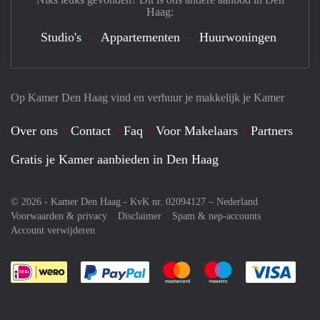
Haag:
Studio's
Appartementen
Huurwoningen
Op Kamer Den Haag vind en verhuur je makkelijk je Kamer
Over ons
Contact
Faq
Voor Makelaars
Partners
Gratis je Kamer aanbieden in Den Haag
© 2026 - Kamer Den Haag - KvK nr. 02094127 –
Nederland
Voorwaarden & privacy
Disclaimer
Spam & nep-accounts
Account verwijderen
Je rekent gemakkelijk af met Paypal
Je rekent gemakkelijk af met M
Je rekent gemakkelij
Je re