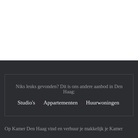
Niks leuks gevonden? Dit is ons andere aanbod in Den
Haag:
Studio's
Appartementen
Huurwoningen
Op Kamer Den Haag vind en verhuur je makkelijk je Kamer