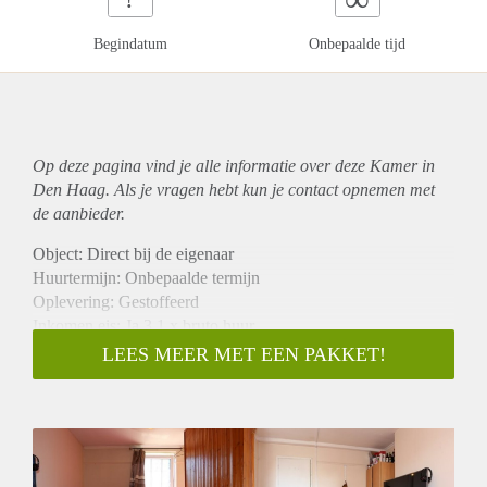
Begindatum
Onbepaalde tijd
Op deze pagina vind je alle informatie over deze Kamer in
Den Haag. Als je vragen hebt kun je contact opnemen met
de aanbieder.
Object: Direct bij de eigenaar
Huurtermijn: Onbepaalde termijn
Oplevering: Gestoffeerd
Inkomen eis: Ja 3,1 x bruto huur
Garantiestelling mogelijk: Ja
LEES MEER MET EEN PAKKET!
Borg: 1 maand
Bemiddeling kosten: Nee
Internet: Ja
Gedeelde keuken: Nee
Gedeelde Douche: Nee