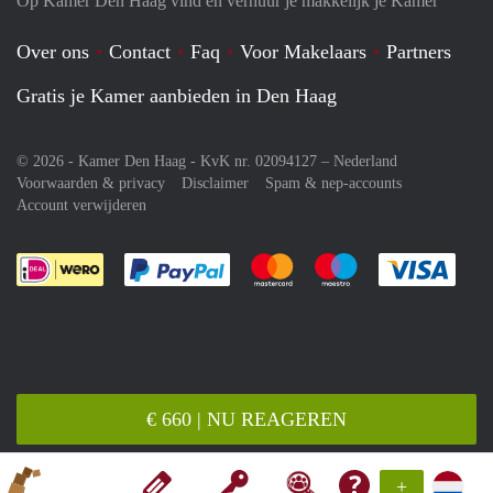
Op Kamer Den Haag vind en verhuur je makkelijk je Kamer
Over ons
Contact
Faq
Voor Makelaars
Partners
Gratis je Kamer aanbieden in Den Haag
© 2026 - Kamer Den Haag - KvK nr. 02094127 –
Nederland
Voorwaarden & privacy
Disclaimer
Spam & nep-accounts
Account verwijderen
Je rekent gemakkelijk af met Paypal
Je rekent gemakkelijk af met M
Je rekent gemakkelij
Je re
€ 660 | NU REAGEREN
+