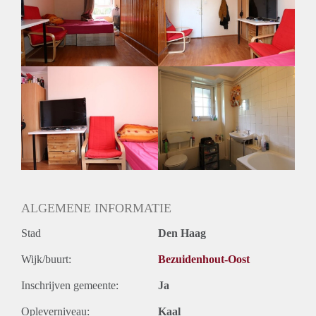
Gedeelde woonkamer: Nee
Huisgenoten: Nee
Geslacht huisgenoten: N.v.t.
ALGEMENE INFORMATIE
Stad
Den Haag
Wijk/buurt:
Bezuidenhout-Oost
Inschrijven gemeente:
Ja
Opleverniveau:
Kaal