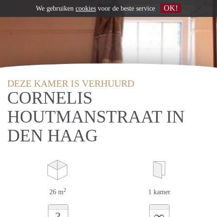
OK!
We gebruiken
cookies
voor de beste service
DEZE KAMER IS VERHUURD
CORNELIS
HOUTMANSTRAAT IN
DEN HAAG
2
26 m
1 kamer
∞
?