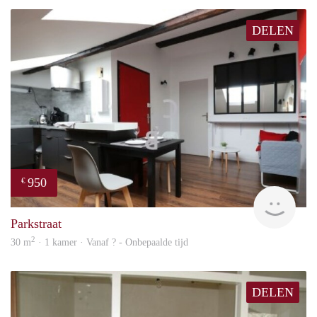
DELEN
950
€
finde
Parkstraat
2
30 m
· 1 kamer · Vanaf ? - Onbepaalde tijd
DELEN