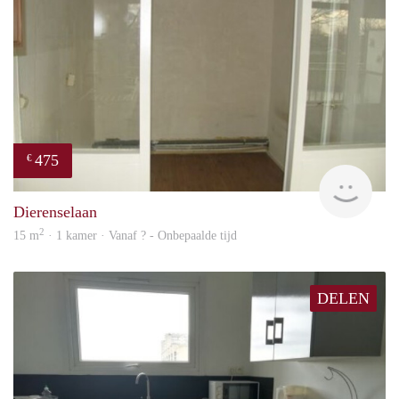
475
€
finde
Dierenselaan
2
15 m
· 1 kamer · Vanaf ? - Onbepaalde tijd
DELEN