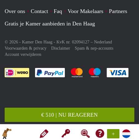
Over ons
Contact
Faq
Voor Makelaars
Partners
Gratis je Kamer aanbieden in Den Haag
© 2026 - Kamer Den Haag - KvK nr. 02094127 –
Nederland
Voorwaarden & privacy
Disclaimer
Spam & nep-accounts
Account verwijderen
Je rekent gemakkelijk af met Paypal
Je rekent gemakkelijk af met M
Je rekent gemakkelij
Je re
€ 510 | NU REAGEREN
+