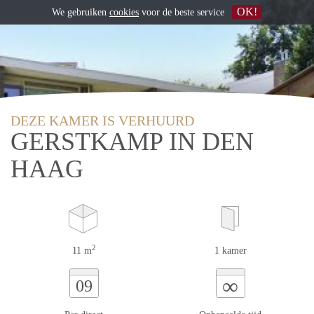
OK!
We gebruiken
cookies
voor de beste service
DEZE KAMER IS VERHUURD
GERSTKAMP IN DEN
HAAG
2
11 m
1 kamer
∞
09