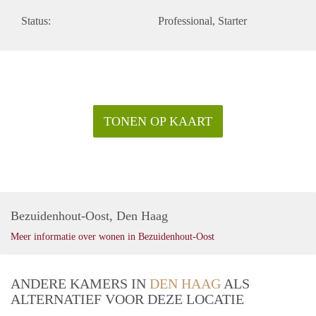
beiden bevalt.
Status:
Professional
Starter
• Ingangsdatum: Beide kamers komen beschikbaar. Exacte
verhuisdatum kan in overleg worden bepaald.
Mocht bovenstaande je aanspreken, dan hoor ik graag van je!
Het zou leuk zijn als je kort wat over jezelf vertelt en toelicht
waarom je denkt goed in dit huis te passen.
Bezichtiging van het huis en kennismaking zal op een nader
TONEN OP KAART
te bepalen tijdstip (en in overleg) begin plaatsvinden
(vermoedelijk in de week van 10 december).
Bezuidenhout-Oost, Den Haag
Meer informatie over wonen in Bezuidenhout-Oost
ANDERE KAMERS IN
DEN HAAG
ALS
ALTERNATIEF VOOR DEZE LOCATIE