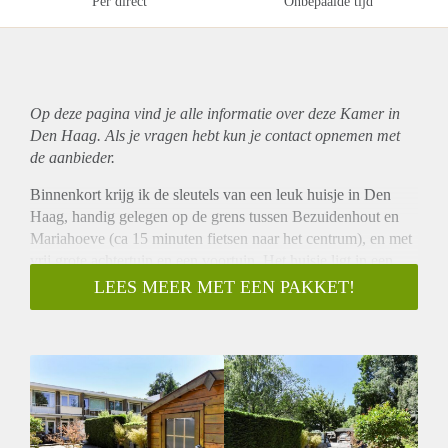
Per direct
Onbepaalde tijd
Op deze pagina vind je alle informatie over deze Kamer in
Den Haag. Als je vragen hebt kun je contact opnemen met
de aanbieder.
Binnenkort krijg ik de sleutels van een leuk huisje in Den
Haag, handig gelegen op de grens tussen Bezuidenhout en
Mariahoeve (ca 15 minuten fietsen naar het centrum), en met
vrij grote achtertuin en een voortuin. Het huisje ligt in een
verkeersluw en groen straatje en is nabij sportgelegenheden,
LEES MEER MET EEN PAKKET!
winkels, het Haagse bos, uitvalswegen, diverse treinstations
en tramlijn 6.
Het lijkt me gezellig om samen met twee andere mensen in
dit huisje te wonen en samen een fijne en ontspannen
leefomgeving te creëren. Mijn voorkeur gaat uit naar
vrouwelijke medebewoners.
Het huis