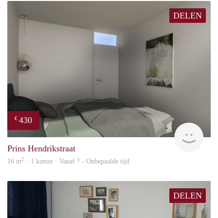
DELEN
430
€
Woni
Prins Hendrikstraat
2
16 m
· 1 kamer · Vanaf ? - Onbepaalde tijd
DELEN