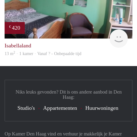
420
€
Woni
Isabellaland
2
13 m
· 1 kamer · Vanaf ? - Onbepaalde tijd
Niks leuks gevonden? Dit is ons andere aanbod in Den
Haag:
Studio's
Appartementen
Huurwoningen
Op Kamer Den Haag vind en verhuur je makkelijk je Kamer