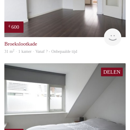
600
€
finde
Broekslootkade
2
31 m
· 1 kamer · Vanaf ? - Onbepaalde tijd
DELEN