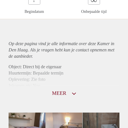
Begindatum
Onbepaalde tijd
Op deze pagina vind je alle informatie over deze Kamer in
Den Haag. Als je vragen hebt kun je contact opnemen met
de aanbieder.
Object: Direct bij de eigenaar
Huurtermijn: Bepaalde termijn
Oplevering: Zie foto
Inkomen eis: Nee
Borg: 1 maand
MEER
Bemiddeling kosten: Nee
Internet: Ja
Gedeelde keuken: Ja
Gedeelde Douche: Ja
Gedeelde woonkamer: Ja