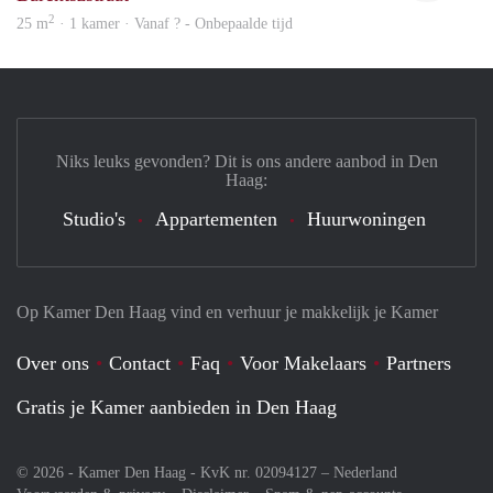
2
25 m
· 1 kamer · Vanaf ? - Onbepaalde tijd
Niks leuks gevonden? Dit is ons andere aanbod in Den
Haag:
Studio's
Appartementen
Huurwoningen
Op Kamer Den Haag vind en verhuur je makkelijk je Kamer
Over ons
Contact
Faq
Voor Makelaars
Partners
Gratis je Kamer aanbieden in Den Haag
© 2026 - Kamer Den Haag - KvK nr. 02094127 –
Nederland