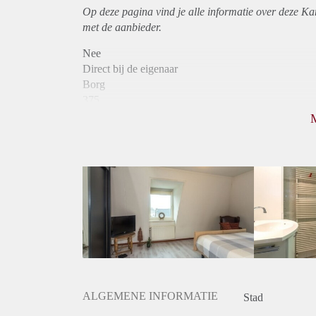
Op deze pagina vind je alle informatie over deze K
met de aanbieder.
Nee
Direct bij de eigenaar
Borg
375
Garantiestelling
Niet mogelijk
Huurtoeslag
Niet mogelijk
Inkomen eis
N.V.T.
Huurtermijn
Onbepaalde termijn
Oplevering
Gestoffeerd
ALGEMENE INFORMATIE
Stad