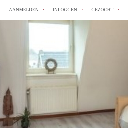
AANMELDEN
INLOGGEN
GEZOCHT
How to translate KamerDenHa
Wat is KamerDenHaag?
Hoeveel kost het om te reager
Wat is de privacyverklaring 
Berekent KamerDenHaag makel
Alle veelgestelde vragen