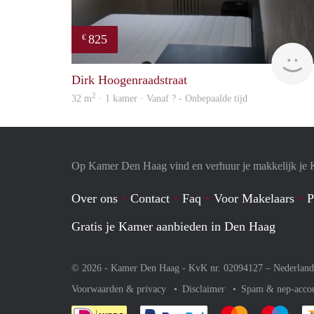
825
€
Dirk Hoogenraadstraat
2
32 m
· 1 kamer · Vanaf ? - Onbepaalde tijd
Op Kamer Den Haag vind en verhuur je makkelijk je
Over ons
Contact
Faq
Voor Makelaars
P
Gratis je Kamer aanbieden in Den Haag
© 2026 - Kamer Den Haag - KvK nr. 02094127 –
Nederland
Voorwaarden & privacy
Disclaimer
Spam & nep-acco