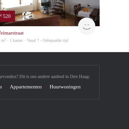
520
€
finder
eimarstraat
2
2 m
· 1 kamer · Vanaf ? - Onbepaalde tijd
gevonden? Dit is ons andere aanbod in Den Haag:
's
Appartementen
Huurwoningen