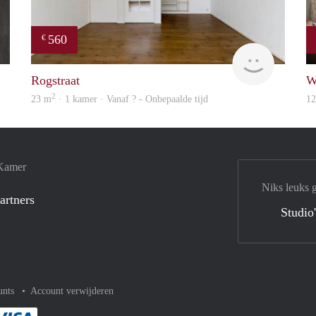
560
€
finder
finder
Rogstraat
W
2
23 m
· 1 kamer · Vanaf ? - Onbepaalde tijd
1
 Kamer
Niks leuks 
artners
Studio
unts
Account verwijderen