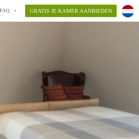
FAQ
GRATIS JE KAMER AANBIEDEN
ag!
en op een Kamer in Den Haag?
van KamerDenHaag?
aarsvergoeding/bemiddelingsvergoeding?