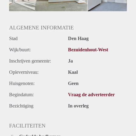
Geslacht huisgenoten: N.v.t.
ALGEMENE INFORMATIE
Stad
Den Haag
Wijk/buurt:
Bezuidenhout-West
Inschrijven gemeente:
Ja
Opleverniveau:
Kaal
Huisgenoten:
Geen
Begindatum:
Vraag de adverteerder
Bezichtiging
In overleg
FACILITEITEN