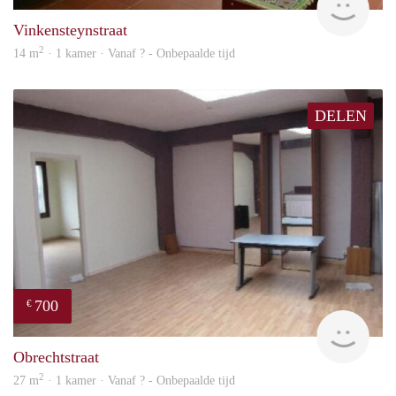
Vinkensteynstraat
2
14 m
· 1 kamer · Vanaf ? - Onbepaalde tijd
DELEN
700
€
finde
Obrechtstraat
2
27 m
· 1 kamer · Vanaf ? - Onbepaalde tijd