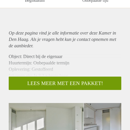
Begindatum
Onbepaalde tijd
Op deze pagina vind je alle informatie over deze Kamer in
Den Haag. Als je vragen hebt kun je contact opnemen met
de aanbieder.
Object: Direct bij de eigenaar
Huurtermijn: Onbepaalde termijn
Oplevering: Gestoffeerd
Inkomen eis: Ja 3,2 x bruto huur
Garantiestelling mogelijk: Ja
LEES MEER MET EEN PAKKET!
Borg: 1 maand
Bemiddeling kosten: Nee
Internet: Ja
Gedeelde keuken: Nee
Gedeelde Douche: Nee
Gedeelde woonkamer: Nee
Huisgenoten: Nee