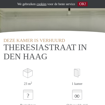
OK!
We gebruiken
cookies
voor de beste service
DEZE KAMER IS VERHUURD
THERESIASTRAAT IN
DEN HAAG
2
23 m
1 kamer
∞
?