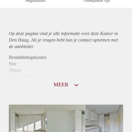
Begindatum
Onbepaalde tijd
Op deze pagina vind je alle informatie over deze Kamer in
Den Haag. Als je vragen hebt kun je contact opnemen met
de aanbieder.
Bemiddelingskosten
Nee
Object
Direct bij de eigenaar
Borg
MEER
550
Garantiestelling
Mogelijk
Huurtoeslag
Mogelijk
Inkomen eis
2,6 X Maandhuur Bruto