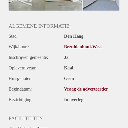
Huurtermijn
Onbepaalde termijn
Oplevering
Kaal
ALGEMENE INFORMATIE
Stad
Den Haag
Wijk/buurt:
Bezuidenhout-West
Inschrijven gemeente:
Ja
Opleverniveau:
Kaal
Huisgenoten:
Geen
Begindatum:
Vraag de adverteerder
Bezichtiging
In overleg
FACILITEITEN