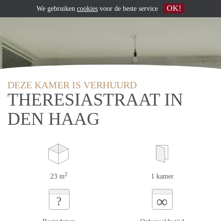
OK!
We gebruiken
cookies
voor de beste service
DEZE KAMER IS VERHUURD
THERESIASTRAAT IN
DEN HAAG
2
23 m
1 kamer
∞
?