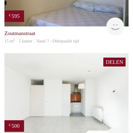
595
€
finde
Zoutmanstraat
2
15 m
· 1 kamer · Vanaf ? - Onbepaalde tijd
DELEN
500
€
finde