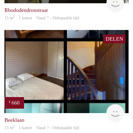
Rhododendronstraat
2
15 m
· 1 kamer · Vanaf ? - Onbepaalde tijd
DELEN
660
€
finde
Beeklaan
2
15 m
· 1 kamer · Vanaf ? - Onbepaalde tijd