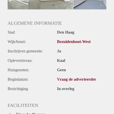
Huurtermijn
Onbepaalde termijn
Oplevering
Kaal
ALGEMENE INFORMATIE
Stad
Den Haag
Wijk/buurt:
Bezuidenhout-West
Inschrijven gemeente:
Ja
Opleverniveau:
Kaal
Huisgenoten:
Geen
Begindatum:
Vraag de adverteerder
Bezichtiging
In overleg
FACILITEITEN