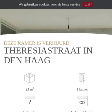
OK!
We gebruiken
cookies
voor de beste service
DEZE KAMER IS VERHUURD
THERESIASTRAAT IN
DEN HAAG
2
23 m
1 kamer
∞
?