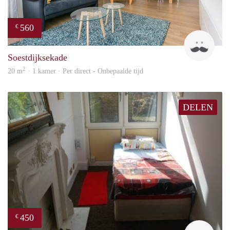
560
€
Kok
Soestdijksekade
2
20 m
· 1 kamer · Per direct - Onbepaalde tijd
DELEN
450
€
finde