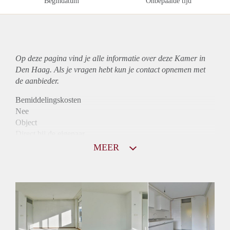
Begindatum
Onbepaalde tijd
Op deze pagina vind je alle informatie over deze Kamer in
Den Haag. Als je vragen hebt kun je contact opnemen met
de aanbieder.
Bemiddelingskosten
Nee
Object
Direct bij de eigenaar
Borg
MEER
550
Garantiestelling
Mogelijk
Huurtoeslag
Mogelijk
Inkomen eis
2,6 X Maandhuur Bruto