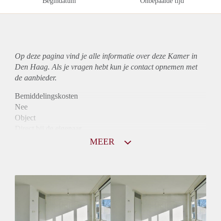
Begindatum
Onbepaalde tijd
Op deze pagina vind je alle informatie over deze Kamer in
Den Haag. Als je vragen hebt kun je contact opnemen met
de aanbieder.
Bemiddelingskosten
Nee
Object
Direct bij de eigenaar
Borg
MEER
550
Garantiestelling
Mogelijk
Huurtoeslag
Mogelijk
Inkomen eis
2,6 X Maandhuur Bruto