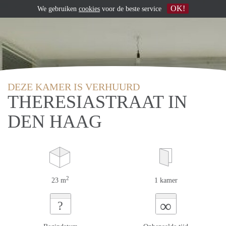
OK!
We gebruiken
cookies
voor de beste service
DEZE KAMER IS VERHUURD
THERESIASTRAAT IN
DEN HAAG
2
23 m
1 kamer
∞
?