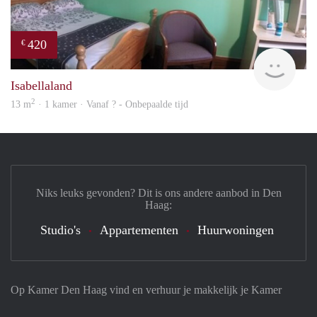
420
€
Woni
Isabellaland
2
13 m
· 1 kamer · Vanaf ? - Onbepaalde tijd
Niks leuks gevonden? Dit is ons andere aanbod in Den
Haag:
Studio's
Appartementen
Huurwoningen
Op Kamer Den Haag vind en verhuur je makkelijk je Kamer