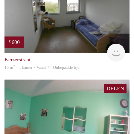
600
€
rent
Keizerstraat
2
16 m
· 1 kamer · Vanaf ? - Onbepaalde tijd
DELEN