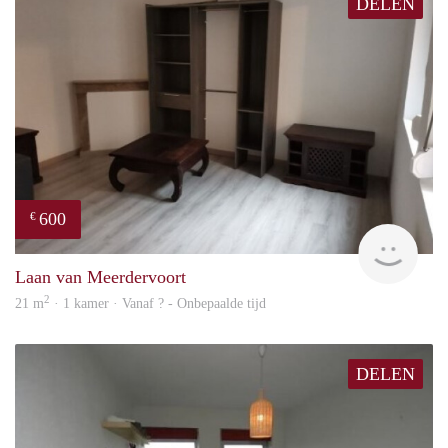
DELEN
600
€
finde
Laan van Meerdervoort
2
21 m
· 1 kamer · Vanaf ? - Onbepaalde tijd
DELEN