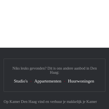
Niks leuks gevonden? Dit is ons andere aanbod in Den
Haag:
Studio's
Appartementen
Huurwoningen
Op Kamer Den Haag vind en verhuur je makkelijk je Kamer