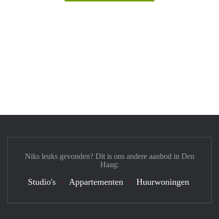
Niks leuks gevonden? Dit is ons andere aanbod in Den
Haag:
Studio's
Appartementen
Huurwoningen