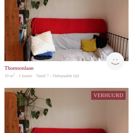
rent
Thomsonlaan
2
10 m
· 1 kamer · Vanaf ? - Onbepaalde tijd
VERHUURD