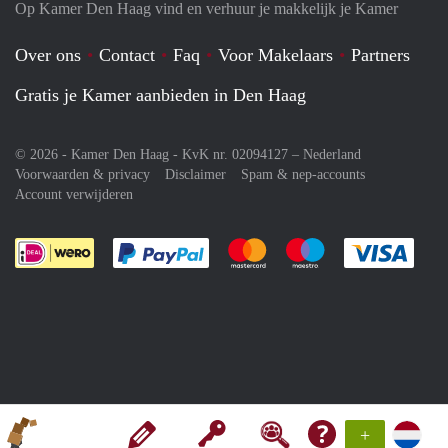
Op Kamer Den Haag vind en verhuur je makkelijk je Kamer
Over ons
Contact
Faq
Voor Makelaars
Partners
Gratis je Kamer aanbieden in Den Haag
© 2026 - Kamer Den Haag - KvK nr. 02094127 –
Nederland
Voorwaarden & privacy
Disclaimer
Spam & nep-accounts
Account verwijderen
Je rekent gemakkelijk af met Paypal
Je rekent gemakkelijk af met M
Je rekent gemakkelij
Je re
+