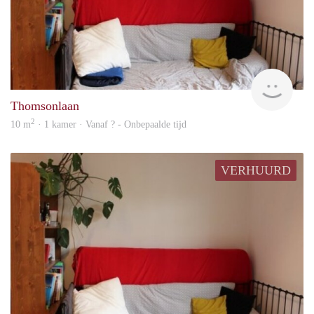
rent
Thomsonlaan
2
10 m
· 1 kamer · Vanaf ? - Onbepaalde tijd
VERHUURD