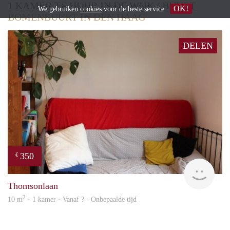
1 KAMER TE HUUR IN DE WIJK / BUURT
OK!
We gebruiken
cookies
voor de beste service
BOMENBUURT IN DEN HAAG
DELEN
350
€
Woni
Thomsonlaan
2
10 m
· 1 kamer · Vanaf ? - Onbepaalde tijd