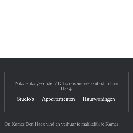
Niks leuks gevonden? Dit is ons andere aanbod in Den
Haag:
Studio's
Appartementen
Huurwoningen
Op Kamer Den Haag vind en verhuur je makkelijk je Kamer