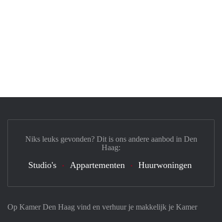
Niks leuks gevonden? Dit is ons andere aanbod in Den
Haag:
Studio's
Appartementen
Huurwoningen
Op Kamer Den Haag vind en verhuur je makkelijk je Kamer