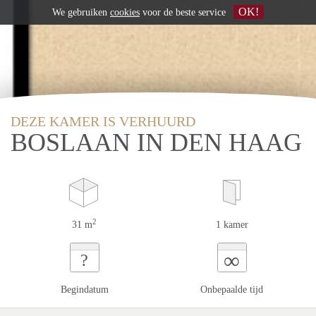
OK!
We gebruiken
cookies
voor de beste service
DEZE KAMER IS VERHUURD
BOSLAAN IN DEN HAAG
2
31 m
1 kamer
∞
?
Begindatum
Onbepaalde tijd