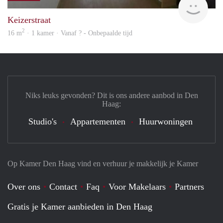
Keizerstraat
2
16 m
· 1 kamer · Vanaf ? - Onbepaalde tijd
Niks leuks gevonden? Dit is ons andere aanbod in Den
Haag:
Studio's
Appartementen
Huurwoningen
Op Kamer Den Haag vind en verhuur je makkelijk je Kamer
Over ons
Contact
Faq
Voor Makelaars
Partners
Gratis je Kamer aanbieden in Den Haag