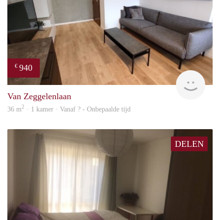
940
€
finde
Van Zeggelenlaan
2
36 m
· 1 kamer · Vanaf ? - Onbepaalde tijd
DELEN