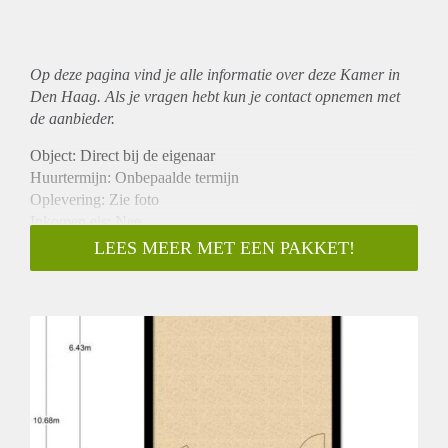
Op deze pagina vind je alle informatie over deze Kamer in
Den Haag. Als je vragen hebt kun je contact opnemen met
de aanbieder.
Object: Direct bij de eigenaar
Huurtermijn: Onbepaalde termijn
Oplevering: Zie foto
Inkomen eis: Nee
Garantiestelling mogelijk: Nee
LEES MEER MET EEN PAKKET!
Borg: 1 Maand
Bemiddeling kosten: Nee
Woningdelers toegestaan: Nee
Huisdieren toegestaan: Afhankelijk van de Eigenaar
Huurtoeslag grens: Ja
Geschikt voor studenten: Afhankelijk van de Eigenaar