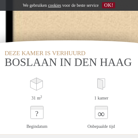
OK!
We gebruiken
cookies
voor de beste service
DEZE KAMER IS VERHUURD
BOSLAAN IN DEN HAAG
2
31 m
1 kamer
∞
?
Begindatum
Onbepaalde tijd