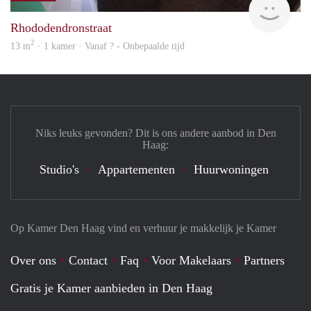
Rhododendronstraat
2
13 m
· 1 kamer · Vanaf ? - Onbepaalde tijd
Niks leuks gevonden? Dit is ons andere aanbod in Den
Haag:
Studio's
Appartementen
Huurwoningen
Op Kamer Den Haag vind en verhuur je makkelijk je Kamer
Over ons
Contact
Faq
Voor Makelaars
Partners
Gratis je Kamer aanbieden in Den Haag