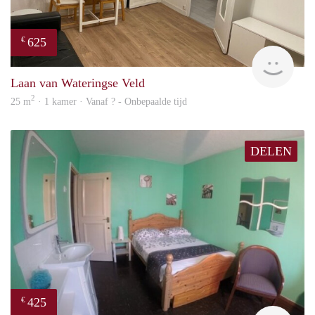
625
€
finde
Laan van Wateringse Veld
2
25 m
· 1 kamer · Vanaf ? - Onbepaalde tijd
DELEN
425
€
rent