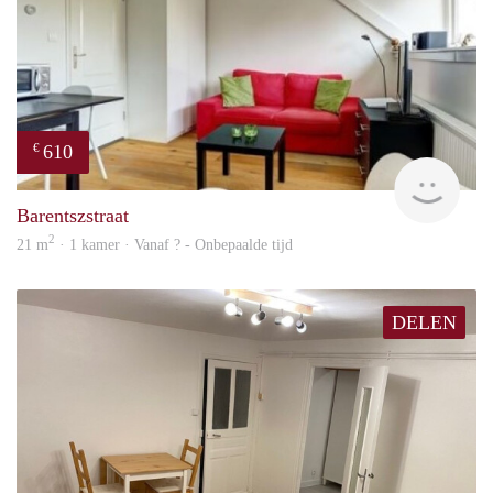
610
€
finde
Barentszstraat
2
21 m
· 1 kamer · Vanaf ? - Onbepaalde tijd
DELEN