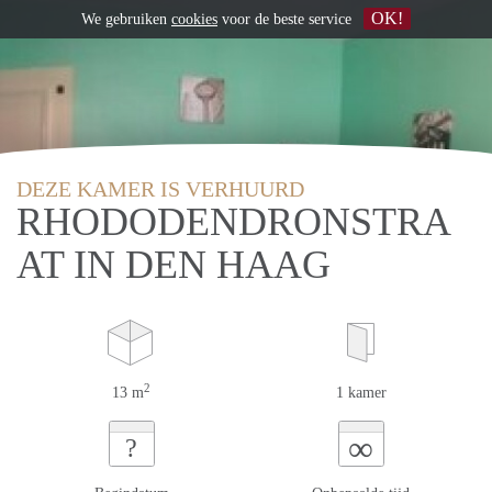
OK!
We gebruiken
cookies
voor de beste service
DEZE KAMER IS VERHUURD
RHODODENDRONSTRA
AT IN DEN HAAG
2
13 m
1 kamer
∞
?