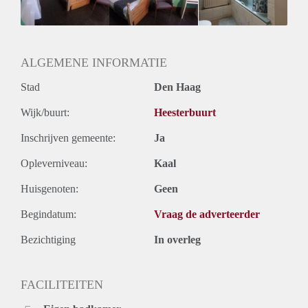
Huurtermijn
Onbepaalde termijn
Oplevering
Kaal
ALGEMENE INFORMATIE
Stad
Den Haag
Wijk/buurt:
Heesterbuurt
Inschrijven gemeente:
Ja
Opleverniveau:
Kaal
Huisgenoten:
Geen
Begindatum:
Vraag de adverteerder
Bezichtiging
In overleg
FACILITEITEN