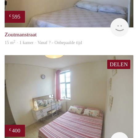
595
€
finde
Zoutmanstraat
2
15 m
· 1 kamer · Vanaf ? - Onbepaalde tijd
DELEN
400
€
rent