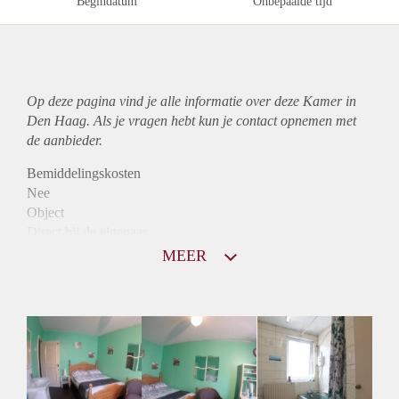
Begindatum
Onbepaalde tijd
Op deze pagina vind je alle informatie over deze Kamer in
Den Haag. Als je vragen hebt kun je contact opnemen met
de aanbieder.
Bemiddelingskosten
Nee
Object
Direct bij de eigenaar
Borg
MEER
395
Garantiestelling
Niet mogelijk
Huurtoeslag
Niet mogelijk
Inkomen eis
N.V.T.