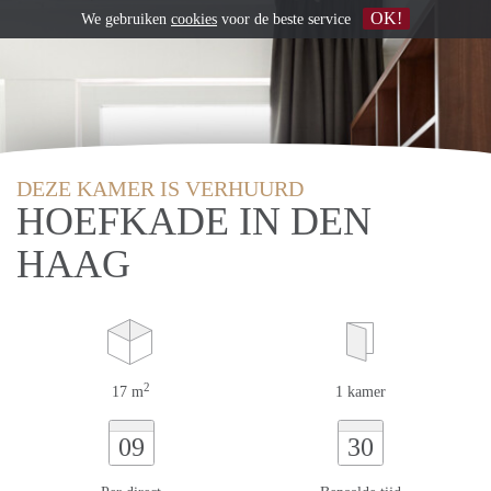
OK!
We gebruiken
cookies
voor de beste service
DEZE KAMER IS VERHUURD
HOEFKADE IN DEN
HAAG
2
17 m
1 kamer
09
30