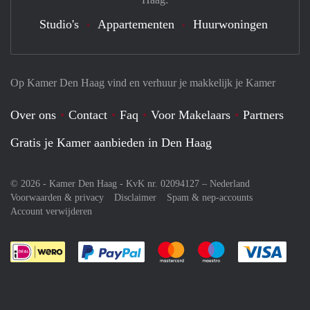
Studio's
Appartementen
Huurwoningen
Op Kamer Den Haag vind en verhuur je makkelijk je Kamer
Over ons
Contact
Faq
Voor Makelaars
Partners
Gratis je Kamer aanbieden in Den Haag
© 2026 - Kamer Den Haag - KvK nr. 02094127 –
Nederland
Voorwaarden & privacy
Disclaimer
Spam & nep-accounts
Account verwijderen
Je rekent gemakkelijk af met Paypal
Je rekent gemakkelijk af met M
Je rekent gemakkelij
Je re