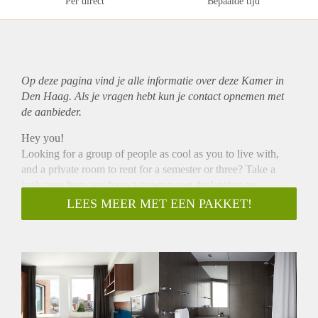
Per direct
Bepaalde tijd
Op deze pagina vind je alle informatie over deze Kamer in
Den Haag. Als je vragen hebt kun je contact opnemen met
de aanbieder.
Hey you!
Looking for a group of people as cool as you to live with,
and a private room to rent for a semester or three? Take a
look over here, we have a super sweet deal going on—
everything is included in your room cost.
LEES MEER MET EEN PAKKET!
The offer includes a modern, fully furnished private room
around 20m² with a private bathroom and your choice of
private or shared kitchen. You also get lightning-speed WiFi,
a flatscreen TV, your own bike, bedlinen, regular room
cleaning and 24/7 reception and security.
Extra perks include a game and lounge area, study rooms,
on-site gym, laundry facilities, a restaurant/bar with daily