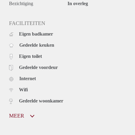
facilities, and a restaurant/bar just downstairs with daily
Bezichtiging
In overleg
events going on.
Send us a message for more info!
FACILITEITEN
Eigen badkamer
Gedeelde keuken
Eigen toilet
Gedeelde voordeur
Internet
Wifi
Gedeelde woonkamer
MEER