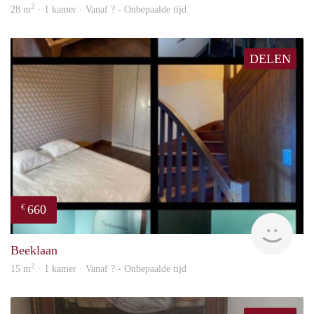
2
28 m
· 1 kamer · Vanaf ? - Onbepaalde tijd
DELEN
660
€
finde
Beeklaan
2
15 m
· 1 kamer · Vanaf ? - Onbepaalde tijd