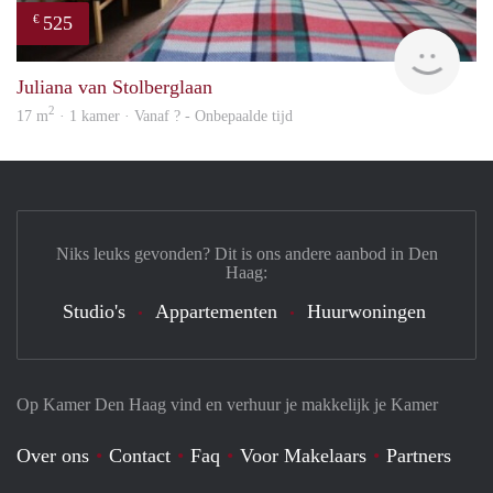
525
€
rent
Juliana van Stolberglaan
2
17 m
· 1 kamer · Vanaf ? - Onbepaalde tijd
Niks leuks gevonden? Dit is ons andere aanbod in Den
Haag:
Studio's
Appartementen
Huurwoningen
Op Kamer Den Haag vind en verhuur je makkelijk je Kamer
Over ons
Contact
Faq
Voor Makelaars
Partners