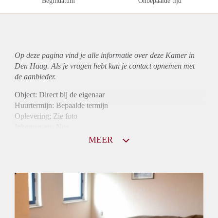
Begindatum
Onbepaalde tijd
Op deze pagina vind je alle informatie over deze Kamer in
Den Haag. Als je vragen hebt kun je contact opnemen met
de aanbieder.
Object: Direct bij de eigenaar
Huurtermijn: Bepaalde termijn
Oplevering: Zie foto
Inkomen eis: Nee
Borg: 1 maand
MEER
Bemiddeling kosten: Nee
Internet: Ja
Gedeelde keuken: Ja
Gedeelde Douche: Ja
Gedeelde woonkamer: Ja
Huisgenoten: Ja
Geslacht huisgenoten: Gemengd