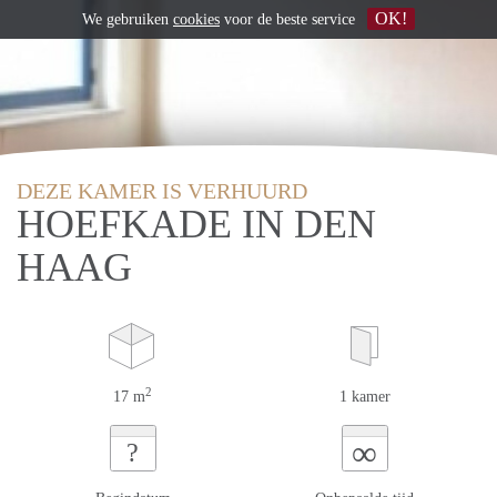
OK!
We gebruiken
cookies
voor de beste service
DEZE KAMER IS VERHUURD
HOEFKADE IN DEN
HAAG
2
17 m
1 kamer
∞
?