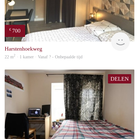
700
€
finde
Harstenhoekweg
2
22 m
· 1 kamer · Vanaf ? - Onbepaalde tijd
DELEN