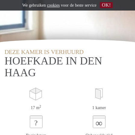
OK!
We gebruiken
cookies
voor de beste service
DEZE KAMER IS VERHUURD
HOEFKADE IN DEN
HAAG
2
17 m
1 kamer
∞
?