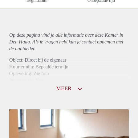
Begindatum
Onbepaalde tijd
Op deze pagina vind je alle informatie over deze Kamer in
Den Haag. Als je vragen hebt kun je contact opnemen met
de aanbieder.
Object: Direct bij de eigenaar
Huurtermijn: Bepaalde termijn
Oplevering: Zie foto
Inkomen eis: Nee
Borg: 1 maand
MEER
Bemiddeling kosten: Nee
Internet: Ja
Gedeelde keuken: Ja
Gedeelde Douche: Ja
Gedeelde woonkamer: Ja
Huisgenoten: Ja
Geslacht huisgenoten: Gemengd