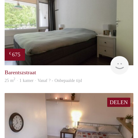
675
€
finde
Barentszstraat
2
25 m
· 1 kamer · Vanaf ? - Onbepaalde tijd
DELEN