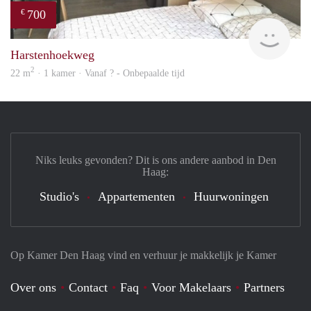
700
€
finde
Harstenhoekweg
2
22 m
· 1 kamer · Vanaf ? - Onbepaalde tijd
Niks leuks gevonden? Dit is ons andere aanbod in Den
Haag:
Studio's
Appartementen
Huurwoningen
Op Kamer Den Haag vind en verhuur je makkelijk je Kamer
Over ons
Contact
Faq
Voor Makelaars
Partners