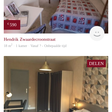
590
€
rent
Hendrik Zwaardecroonstraat
2
18 m
· 1 kamer · Vanaf ? - Onbepaalde tijd
DELEN