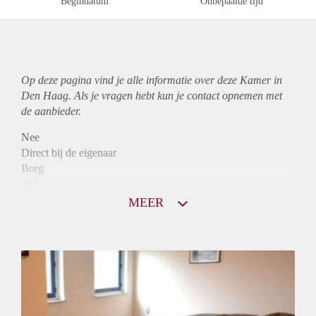
Begindatum
Onbepaalde tijd
Op deze pagina vind je alle informatie over deze Kamer in
Den Haag. Als je vragen hebt kun je contact opnemen met
de aanbieder.
Nee
Direct bij de eigenaar
Borg
485
Garantiestelling
MEER
Niet mogelijk
Huurtoeslag
Niet mogelijk
Inkomen eis
N.V.T.
Huurtermijn
Onbepaalde termijn