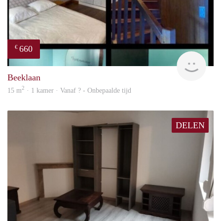
660
€
finde
Beeklaan
2
15 m
· 1 kamer · Vanaf ? - Onbepaalde tijd
DELEN