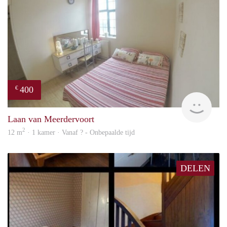
400
€
finde
Laan van Meerdervoort
2
12 m
· 1 kamer · Vanaf ? - Onbepaalde tijd
DELEN