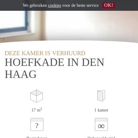
OK!
We gebruiken
cookies
voor de beste service
DEZE KAMER IS VERHUURD
HOEFKADE IN DEN
HAAG
2
17 m
1 kamer
∞
?