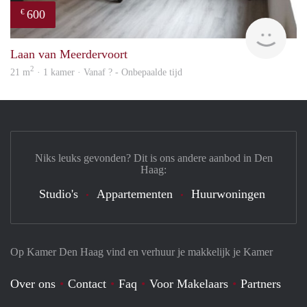
600
€
finde
Laan van Meerdervoort
2
21 m
· 1 kamer · Vanaf ? - Onbepaalde tijd
Niks leuks gevonden? Dit is ons andere aanbod in Den
Haag:
Studio's
Appartementen
Huurwoningen
Op Kamer Den Haag vind en verhuur je makkelijk je Kamer
Over ons
Contact
Faq
Voor Makelaars
Partners