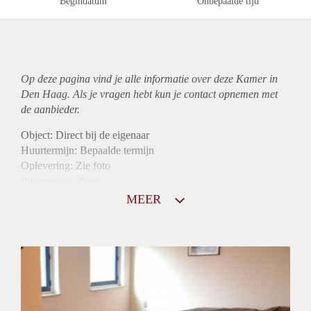
Begindatum
Onbepaalde tijd
Op deze pagina vind je alle informatie over deze Kamer in
Den Haag. Als je vragen hebt kun je contact opnemen met
de aanbieder.
Object: Direct bij de eigenaar
Huurtermijn: Bepaalde termijn
Oplevering: Zie foto
Inkomen eis: Nee
Borg: 1 maand
MEER
Bemiddeling kosten: Nee
Internet: Ja
Gedeelde keuken: Ja
Gedeelde Douche: Ja
Gedeelde woonkamer: Ja
Huisgenoten: Ja
Geslacht huisgenoten: Gemengd