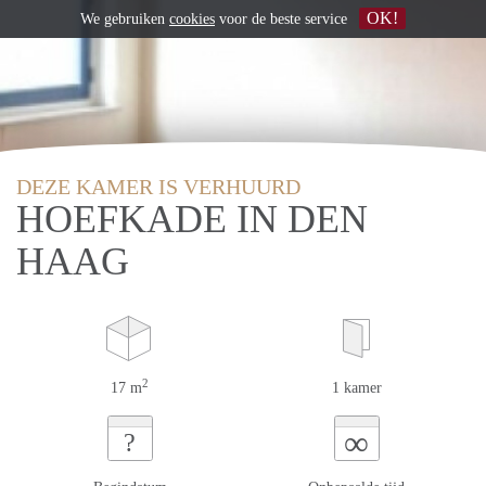
OK!
We gebruiken
cookies
voor de beste service
DEZE KAMER IS VERHUURD
HOEFKADE IN DEN
HAAG
2
17 m
1 kamer
∞
?