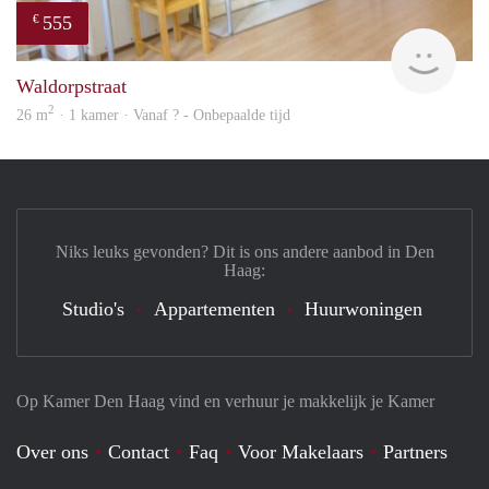
555
€
finde
Waldorpstraat
2
26 m
· 1 kamer · Vanaf ? - Onbepaalde tijd
Niks leuks gevonden? Dit is ons andere aanbod in Den
Haag:
Studio's
Appartementen
Huurwoningen
Op Kamer Den Haag vind en verhuur je makkelijk je Kamer
Over ons
Contact
Faq
Voor Makelaars
Partners