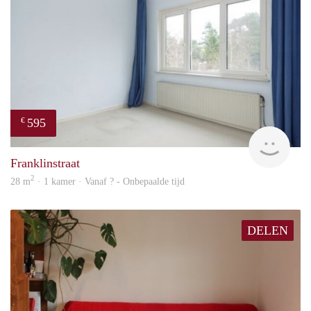
595
€
finde
Franklinstraat
2
28 m
· 1 kamer · Vanaf ? - Onbepaalde tijd
DELEN