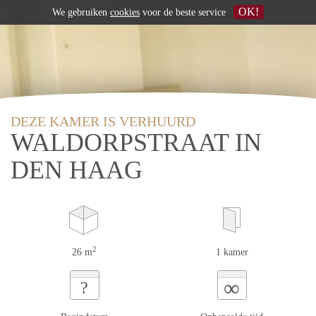
OK!
We gebruiken
cookies
voor de beste service
DEZE KAMER IS VERHUURD
WALDORPSTRAAT IN
DEN HAAG
2
26 m
1 kamer
∞
?