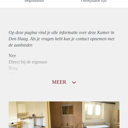
Begindatum
Onbepaalde tijd
Op deze pagina vind je alle informatie over deze Kamer in
Den Haag. Als je vragen hebt kun je contact opnemen met
de aanbieder.
Nee
Direct bij de eigenaar
Borg
555
Garantiestelling
MEER
Mogelijk
Huurtoeslag
Mogelijk
Inkomen eis
2,9 X Maandhuur Bruto
Huurtermijn
Onbepaalde termijn