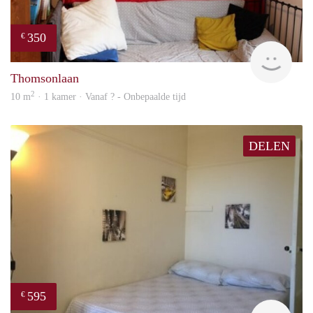
350
€
Woni
Thomsonlaan
2
10 m
· 1 kamer · Vanaf ? - Onbepaalde tijd
DELEN
595
€
finde