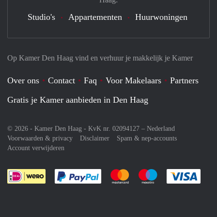
Studio's
Appartementen
Huurwoningen
Op Kamer Den Haag vind en verhuur je makkelijk je Kamer
Over ons
Contact
Faq
Voor Makelaars
Partners
Gratis je Kamer aanbieden in Den Haag
© 2026 - Kamer Den Haag - KvK nr. 02094127 –
Nederland
Voorwaarden & privacy
Disclaimer
Spam & nep-accounts
Account verwijderen
Je rekent gemakkelijk af met Paypal
Je rekent gemakkelijk af met M
Je rekent gemakkelij
Je re