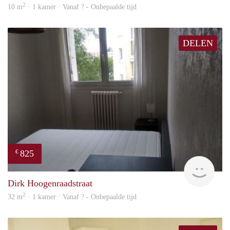
2
10 m
· 1 kamer · Vanaf ? - Onbepaalde tijd
DELEN
825
€
finde
Dirk Hoogenraadstraat
2
32 m
· 1 kamer · Vanaf ? - Onbepaalde tijd