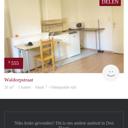
DELEN
555
€
finde
Waldorpstraat
2
26 m
· 1 kamer · Vanaf ? - Onbepaalde tijd
Niks leuks gevonden? Dit is ons andere aanbod in Den
Haag: