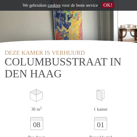
OK!
We gebruiken
cookies
voor de beste service
DEZE KAMER IS VERHUURD
COLUMBUSSTRAAT IN
DEN HAAG
2
30 m
1 kamer
08
01