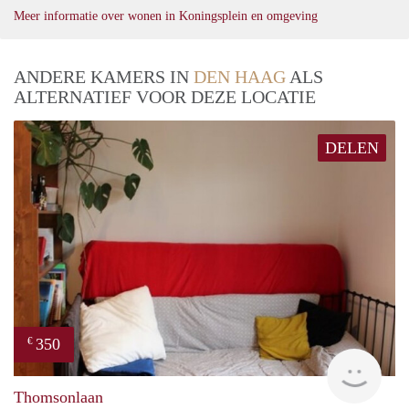
Meer informatie over wonen in Koningsplein en omgeving
ANDERE KAMERS IN
DEN HAAG
ALS
ALTERNATIEF VOOR DEZE LOCATIE
DELEN
350
€
Woni
Thomsonlaan