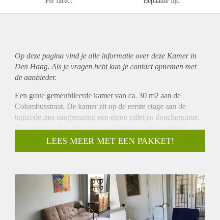
Per direct
Bepaalde tijd
Op deze pagina vind je alle informatie over deze Kamer in
Den Haag. Als je vragen hebt kun je contact opnemen met
de aanbieder.
Een grote gemeubileerde kamer van ca. 30 m2 aan de
Columbusstraat. De kamer zit op de eerste etage aan de
tuinzijde met aangrenzend een eigen toilet en doucheruimte.
Daarnaast op dezelfde etage een keuken welke gedeeld
wordt met de hoofdbewoner/eigenaar. Alle voorzieningen op
LEES MEER MET EEN PAKKET!
de foto’s i.e.
wasmachine/koelkast/linnenkast/huishoudartikelen zijn ook
bruikbaar voor de huurder. De bank op de foto is een
slaapbank.
Het openbaar vervoer is in de buurt en makkelijk te bereiken.
Ook ben je met de fiets met 10 minuten in het centrum en in
15 minuten bij Den Haag Centraal station. Supermarkten,