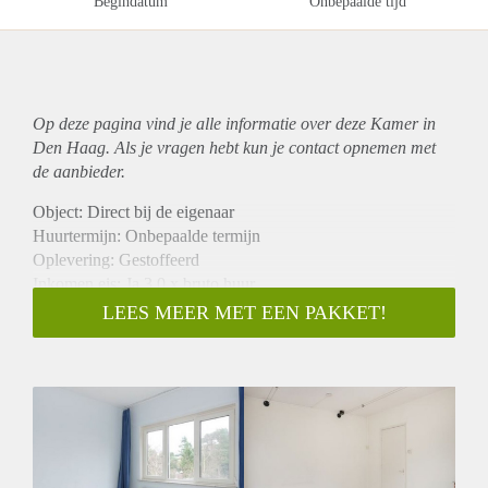
Begindatum
Onbepaalde tijd
Op deze pagina vind je alle informatie over deze Kamer in
Den Haag. Als je vragen hebt kun je contact opnemen met
de aanbieder.
Object: Direct bij de eigenaar
Huurtermijn: Onbepaalde termijn
Oplevering: Gestoffeerd
Inkomen eis: Ja 3,0 x bruto huur
Garantiestelling mogelijk: Ja
LEES MEER MET EEN PAKKET!
Borg: 1 maand
Bemiddeling kosten: Nee
Internet: Ja
Gedeelde keuken: Nee
Gedeelde Douche: Nee
Gedeelde woonkamer: Nee
Huisgenoten: Nee