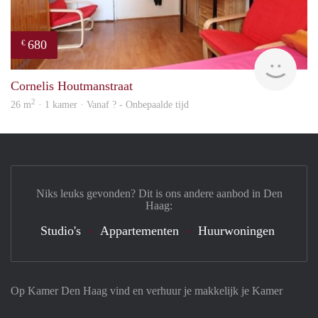
680
€
finde
Cornelis Houtmanstraat
2
26 m
· 1 kamer · Vanaf ? - Onbepaalde tijd
Niks leuks gevonden? Dit is ons andere aanbod in Den
Haag:
Studio's
Appartementen
Huurwoningen
Op Kamer Den Haag vind en verhuur je makkelijk je Kamer