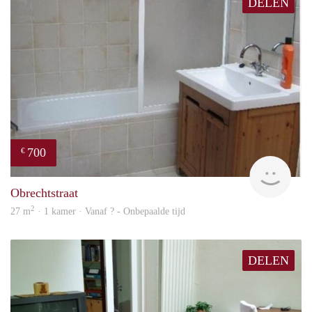
DELEN
700
€
rent
Obrechtstraat
2
27 m
· 1 kamer · Vanaf ? - Onbepaalde tijd
DELEN