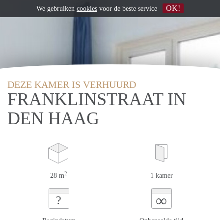
OK!
We gebruiken
cookies
voor de beste service
DEZE KAMER IS VERHUURD
FRANKLINSTRAAT IN
DEN HAAG
2
28 m
1 kamer
∞
?