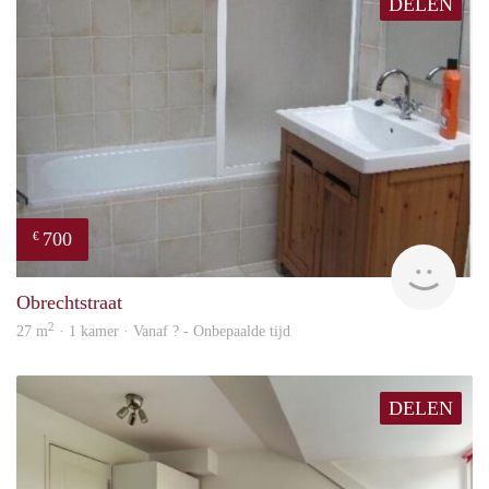
DELEN
700
€
rent
Obrechtstraat
2
27 m
· 1 kamer · Vanaf ? - Onbepaalde tijd
DELEN