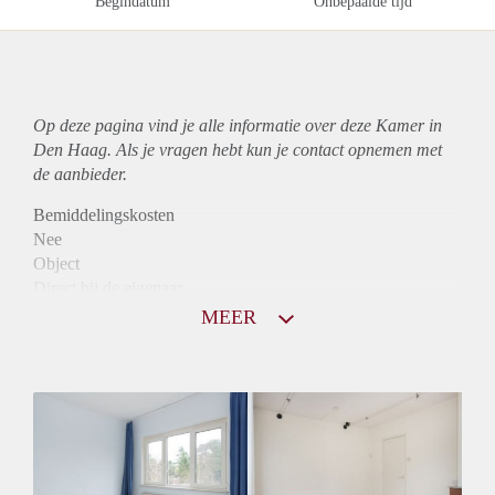
Begindatum
Onbepaalde tijd
Op deze pagina vind je alle informatie over deze Kamer in
Den Haag. Als je vragen hebt kun je contact opnemen met
de aanbieder.
Bemiddelingskosten
Nee
Object
Direct bij de eigenaar
Borg
MEER
575
Garantiestelling
Mogelijk
Huurtoeslag
Mogelijk
Inkomen eis
2,9 X Maandhuur Bruto