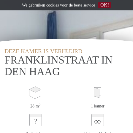
OK!
We gebruiken
cookies
voor de beste service
DEZE KAMER IS VERHUURD
FRANKLINSTRAAT IN
DEN HAAG
2
28 m
1 kamer
∞
?