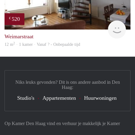
520
€
Woni
Weimarstraat
2
12 m
· 1 kamer · Vanaf ? - Onbepaalde tijd
Niks leuks gevonden? Dit is ons andere aanbod in Den
Haag:
Studio's
Appartementen
Huurwoningen
Op Kamer Den Haag vind en verhuur je makkelijk je Kamer