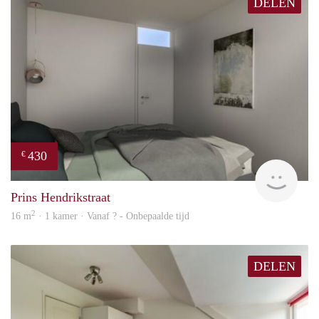
DELEN
430
€
Woni
Prins Hendrikstraat
2
16 m
· 1 kamer · Vanaf ? - Onbepaalde tijd
DELEN