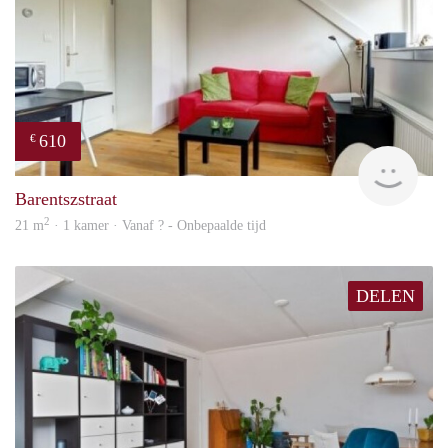
610
€
finde
Barentszstraat
2
21 m
· 1 kamer · Vanaf ? - Onbepaalde tijd
DELEN