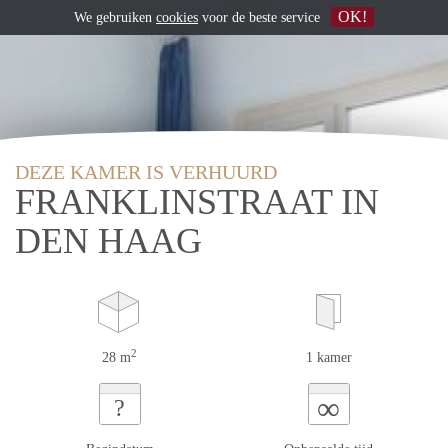
OK!
We gebruiken
cookies
voor de beste service
DEZE KAMER IS VERHUURD
FRANKLINSTRAAT IN
DEN HAAG
2
28 m
1 kamer
∞
?