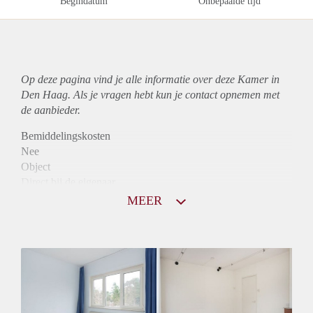
Begindatum
Onbepaalde tijd
Op deze pagina vind je alle informatie over deze Kamer in
Den Haag. Als je vragen hebt kun je contact opnemen met
de aanbieder.
Bemiddelingskosten
Nee
Object
Direct bij de eigenaar
Borg
MEER
575
Garantiestelling
Mogelijk
Huurtoeslag
Mogelijk
Inkomen eis
2,9 X Maandhuur Bruto