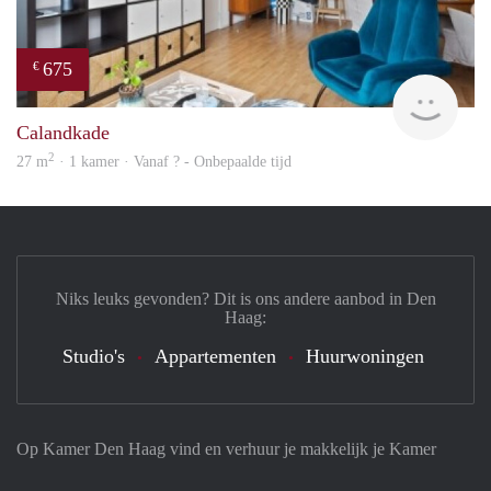
675
€
finde
Calandkade
2
27 m
· 1 kamer · Vanaf ? - Onbepaalde tijd
Niks leuks gevonden? Dit is ons andere aanbod in Den
Haag:
Studio's
Appartementen
Huurwoningen
Op Kamer Den Haag vind en verhuur je makkelijk je Kamer