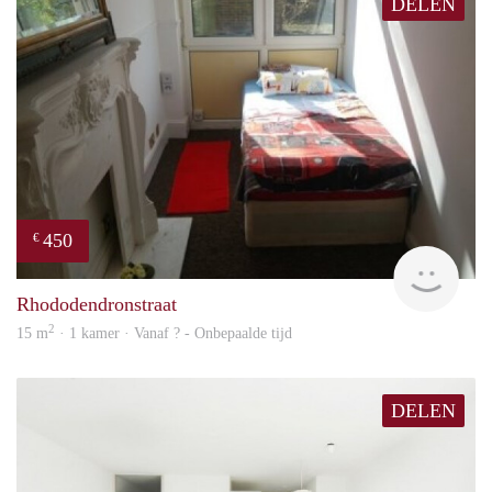
DELEN
450
€
finde
Rhododendronstraat
2
15 m
· 1 kamer · Vanaf ? - Onbepaalde tijd
DELEN