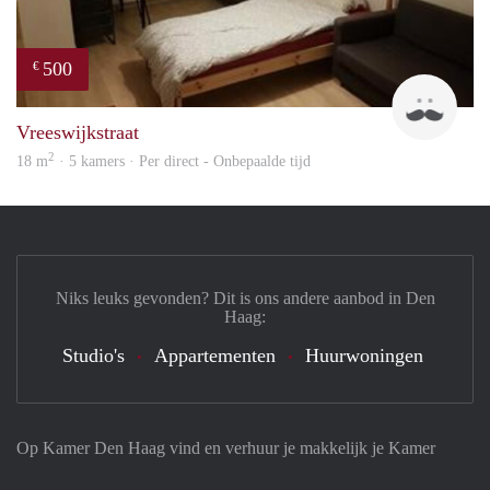
500
€
Ravi
Vreeswijkstraat
2
18 m
· 5 kamers · Per direct - Onbepaalde tijd
Niks leuks gevonden? Dit is ons andere aanbod in Den
Haag:
Studio's
Appartementen
Huurwoningen
Op Kamer Den Haag vind en verhuur je makkelijk je Kamer