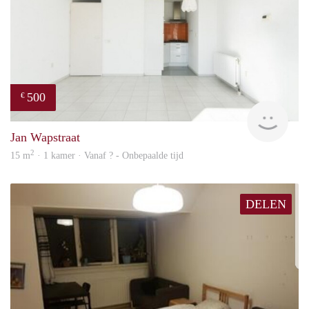
500
€
finde
Jan Wapstraat
2
15 m
· 1 kamer · Vanaf ? - Onbepaalde tijd
DELEN