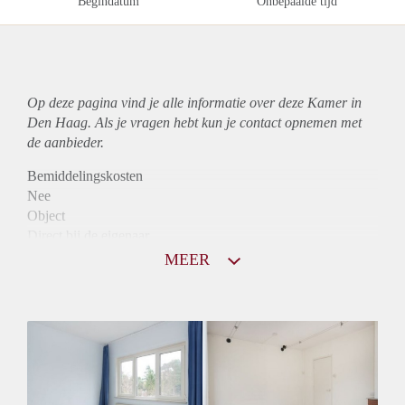
Begindatum
Onbepaalde tijd
Op deze pagina vind je alle informatie over deze Kamer in
Den Haag. Als je vragen hebt kun je contact opnemen met
de aanbieder.
Bemiddelingskosten
Nee
Object
Direct bij de eigenaar
Borg
MEER
575
Garantiestelling
Mogelijk
Huurtoeslag
Mogelijk
Inkomen eis
2,9 X Maandhuur Bruto