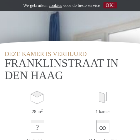
OK!
We gebruiken
cookies
voor de beste service
DEZE KAMER IS VERHUURD
FRANKLINSTRAAT IN
DEN HAAG
2
28 m
1 kamer
∞
?