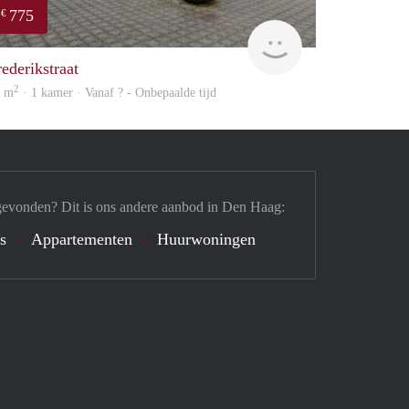
775
€
Woning
rederikstraat
2
5 m
· 1 kamer · Vanaf ? - Onbepaalde tijd
gevonden? Dit is ons andere aanbod in Den Haag:
's
Appartementen
Huurwoningen