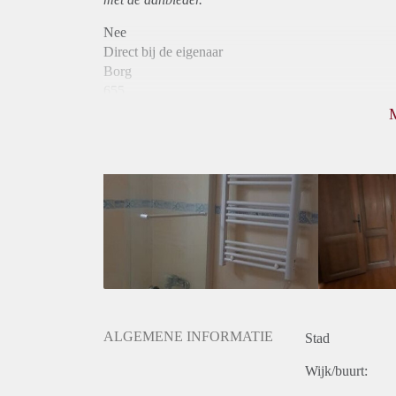
Nee
Direct bij de eigenaar
Borg
655
Garantiestelling
Mogelijk
Huurtoeslag
Mogelijk
Inkomen eis
3,2 X Maandhuur Bruto
Huurtermijn
Onbepaalde termijn
Oplevering
Gestoffeerd
ALGEMENE INFORMATIE
Stad
Wijk/buurt: