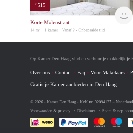
515
€
Korte Molenstraat
2
14 m
· 1 kamer · Vanaf ? - Onbepaalde tijd
Op Kamer Den Haag vind en verhuur je makkelijk je
Over ons
Contact
Faq
Voor Makelaars
P
Gratis je Kamer aanbieden in Den Haag
© 2026 - Kamer Den Haag - KvK nr. 02094127 –
Nederland
Voorwaarden & privacy
Disclaimer
Spam & nep-acco
Je rekent gemakkelijk af 
Je rekent gemak
Je rek