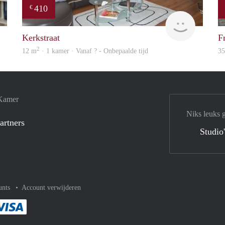
410
€
rent
finder
Kerkstraat
F
2
12 m
· 1 kamer · Vanaf ? - Onbepaalde tijd
3
 Kamer
Niks leuks 
artners
Studio
unts
Account verwijderen
met Paypal
kelijk af met Mastercard
ent gemakkelijk af met Meastro
Je rekent gemakkelijk af met Visa