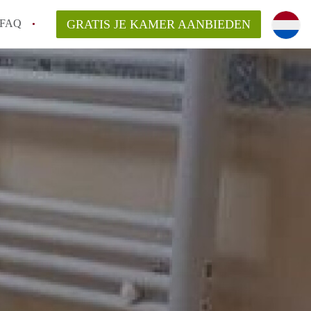
FAQ
GRATIS JE KAMER AANBIEDEN
ag!
en op een Kamer in Den Haag?
van KamerDenHaag?
aarsvergoeding/bemiddelingsvergoeding?