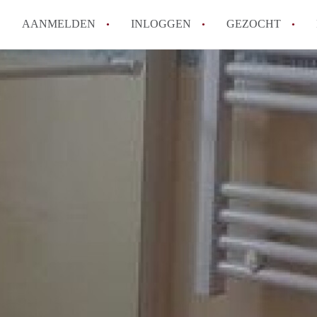
AANMELDEN
INLOGGEN
GEZOCHT
How to translate KamerDenHa
Wat is KamerDenHaag?
Hoeveel kost het om te reager
Wat is de privacyverklaring 
Berekent KamerDenHaag makel
Alle veelgestelde vragen