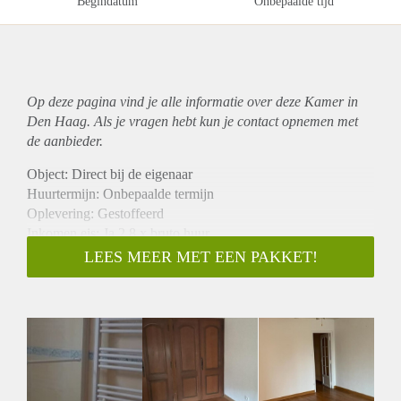
Begindatum
Onbepaalde tijd
Op deze pagina vind je alle informatie over deze Kamer in
Den Haag. Als je vragen hebt kun je contact opnemen met
de aanbieder.
Object: Direct bij de eigenaar
Huurtermijn: Onbepaalde termijn
Oplevering: Gestoffeerd
Inkomen eis: Ja 2,8 x bruto huur
Garantiestelling mogelijk: Ja
LEES MEER MET EEN PAKKET!
Borg: 1 maand
Bemiddeling kosten: Nee
Internet: Ja
Gedeelde keuken: Nee
Gedeelde Douche: Nee
Gedeelde woonkamer: Nee
Huisgenoten: Nee