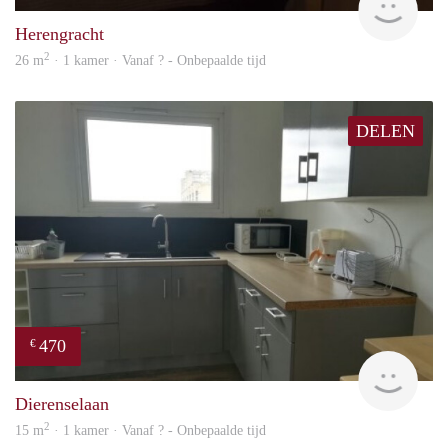
Herengracht
2
26 m
· 1 kamer · Vanaf ? - Onbepaalde tijd
DELEN
470
€
finde
Dierenselaan
2
15 m
· 1 kamer · Vanaf ? - Onbepaalde tijd