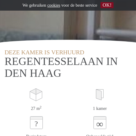
OK!
We gebruiken
cookies
voor de beste service
DEZE KAMER IS VERHUURD
REGENTESSELAAN IN
DEN HAAG
2
27 m
1 kamer
∞
?