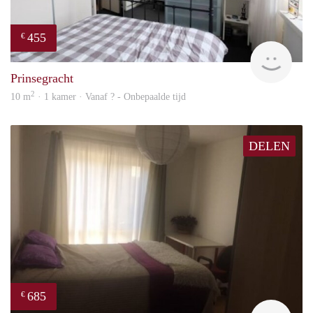
455
€
finde
Prinsegracht
2
10 m
· 1 kamer · Vanaf ? - Onbepaalde tijd
DELEN
685
€
finde