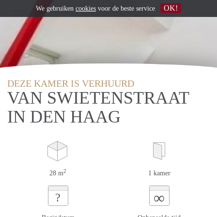
OK!
We gebruiken
cookies
voor de beste service
DEZE KAMER IS VERHUURD
VAN SWIETENSTRAAT
IN DEN HAAG
2
28 m
1 kamer
∞
?