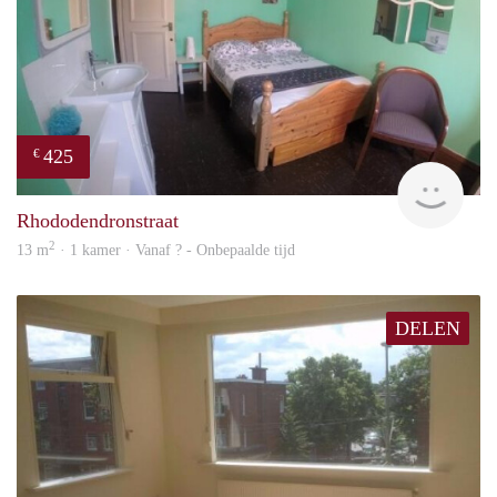
425
€
rent
Rhododendronstraat
2
13 m
· 1 kamer · Vanaf ? - Onbepaalde tijd
DELEN