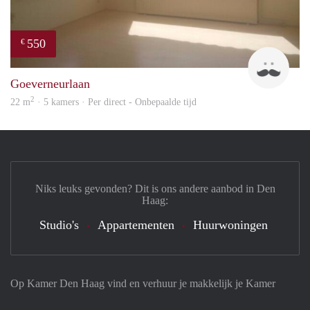
550
€
John
Goeverneurlaan
2
22 m
· 5 kamers · Per direct - Onbepaalde tijd
Niks leuks gevonden? Dit is ons andere aanbod in Den
Haag:
Studio's
Appartementen
Huurwoningen
Op Kamer Den Haag vind en verhuur je makkelijk je Kamer