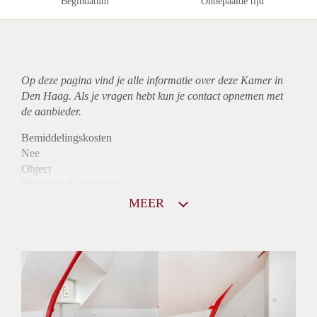
Begindatum
Onbepaalde tijd
Op deze pagina vind je alle informatie over deze Kamer in
Den Haag. Als je vragen hebt kun je contact opnemen met
de aanbieder.
Bemiddelingskosten
Nee
Object
Direct bij de eigenaar
Borg
MEER
745
Garantiestelling
Mogelijk
Huurtoeslag
Mogelijk
Inkomen eis
N.V.T.