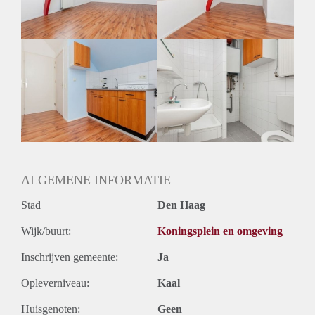
Huurtermijn
Onbepaalde termijn
Oplevering
Kaal
ALGEMENE INFORMATIE
Stad
Den Haag
Wijk/buurt:
Koningsplein en omgeving
Inschrijven gemeente:
Ja
Opleverniveau:
Kaal
Huisgenoten:
Geen