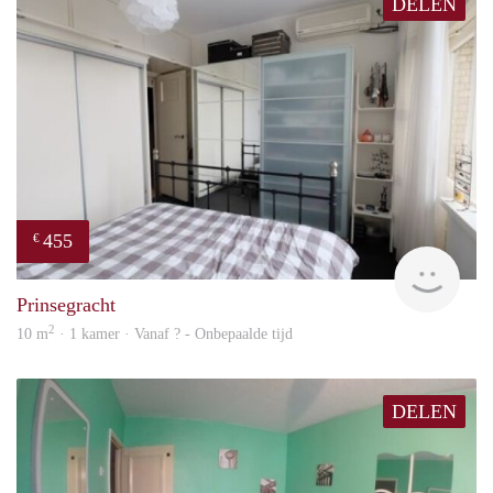
DELEN
455
€
finde
Prinsegracht
2
10 m
· 1 kamer · Vanaf ? - Onbepaalde tijd
DELEN