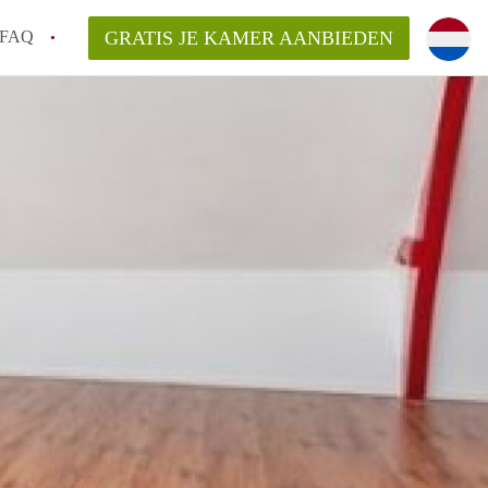
FAQ
GRATIS JE KAMER AANBIEDEN
ag!
en op een Kamer in Den Haag?
van KamerDenHaag?
aarsvergoeding/bemiddelingsvergoeding?