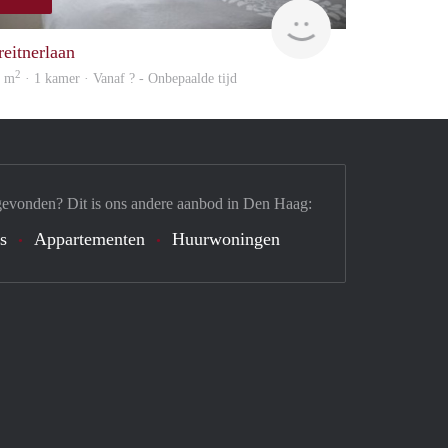
Woning
reitnerlaan
2
5 m
· 1 kamer · Vanaf ? - Onbepaalde tijd
gevonden? Dit is ons andere aanbod in Den Haag:
's
Appartementen
Huurwoningen