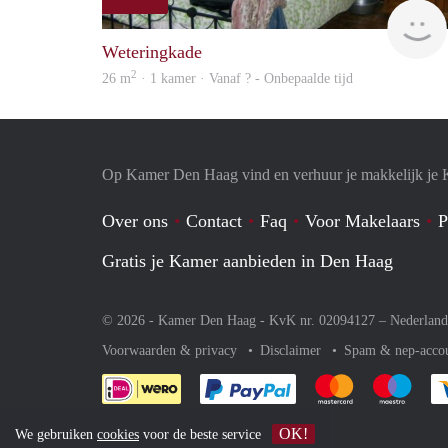
Weteringkade
2
26 m
· 1 kamer · Vanaf ? - Onbepaalde tijd
Op Kamer Den Haag vind en verhuur je makkelijk je
Over ons
Contact
Faq
Voor Makelaars
P
Gratis je Kamer aanbieden in Den Haag
© 2026 - Kamer Den Haag - KvK nr. 02094127 –
Nederland
Voorwaarden & privacy
Disclaimer
Spam & nep-acco
Je rekent gemakkelijk af 
Je rekent gemak
Je rek
OK!
We gebruiken
cookies
voor de beste service