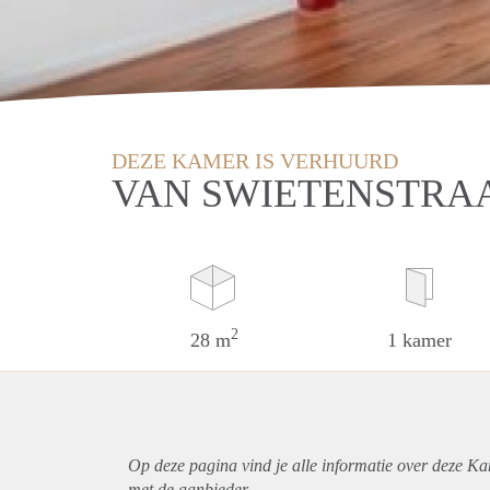
DEZE KAMER IS VERHUURD
VAN SWIETENSTRAA
2
28 m
1 kamer
Op deze pagina vind je alle informatie over deze K
met de aanbieder.