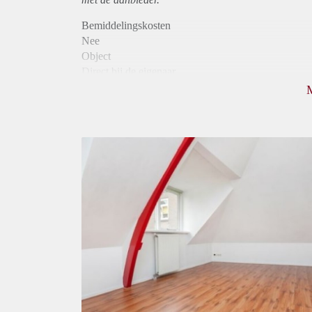
Bemiddelingskosten
Nee
Object
Direct bij de eigenaar
Borg
745
Garantiestelling
Mogelijk
Huurtoeslag
Mogelijk
Inkomen eis
N.V.T.
Huurtermijn
Onbepaalde termijn
Oplevering
Kaal