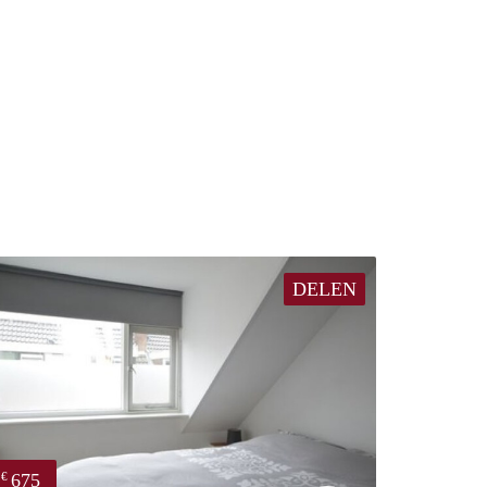
DELEN
675
€