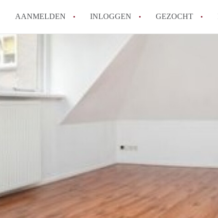
AANMELDEN
INLOGGEN
GEZOCHT
How to translate KamerDenHa
Wat is KamerDenHaag?
Hoeveel kost het om te reager
Wat is de privacyverklaring 
Berekent KamerDenHaag makel
Alle veelgestelde vragen