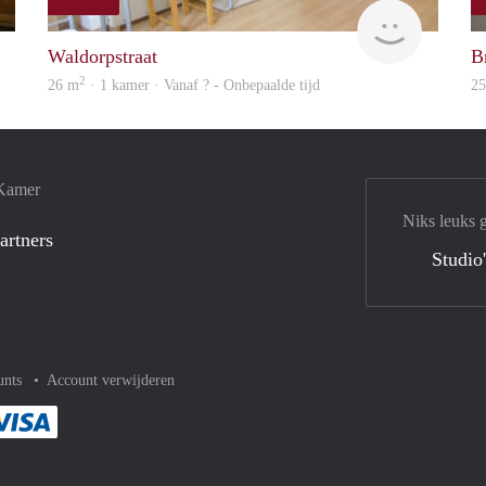
Woning
finder
Waldorpstraat
B
2
26 m
· 1 kamer · Vanaf ? - Onbepaalde tijd
2
 Kamer
Niks leuks 
artners
Studio
unts
Account verwijderen
met Paypal
kelijk af met Mastercard
ent gemakkelijk af met Meastro
Je rekent gemakkelijk af met Visa