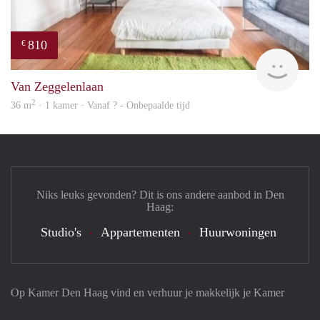
810
€
finde
Van Zeggelenlaan
2
36 m
· 1 kamer · Vanaf ? - Onbepaalde tijd
Niks leuks gevonden? Dit is ons andere aanbod in Den
Haag:
Studio's
Appartementen
Huurwoningen
Op Kamer Den Haag vind en verhuur je makkelijk je Kamer