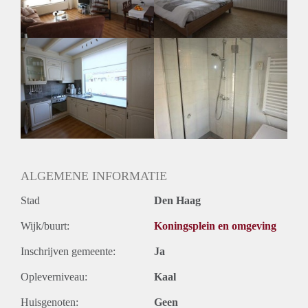
Huurtermijn
Onbepaalde termijn
Oplevering
Gestoffeerd
ALGEMENE INFORMATIE
Stad
Den Haag
Wijk/buurt:
Koningsplein en omgeving
Inschrijven gemeente:
Ja
Opleverniveau:
Kaal
Huisgenoten:
Geen