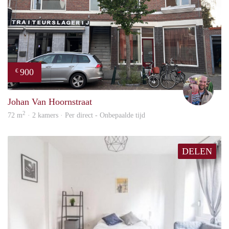
900
€
Daan
Johan Van Hoornstraat
2
72 m
· 2 kamers · Per direct - Onbepaalde tijd
DELEN