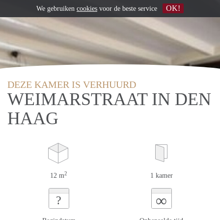
OK!
We gebruiken
cookies
voor de beste service
DEZE KAMER IS VERHUURD
WEIMARSTRAAT IN DEN
HAAG
2
12 m
1 kamer
∞
?