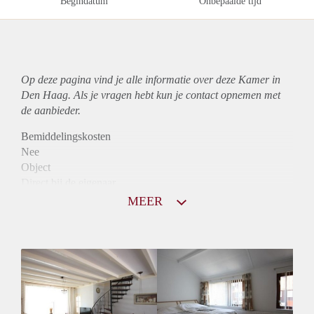
Begindatum
Onbepaalde tijd
Op deze pagina vind je alle informatie over deze Kamer in
Den Haag. Als je vragen hebt kun je contact opnemen met
de aanbieder.
Bemiddelingskosten
Nee
Object
Direct bij de eigenaar
Borg
MEER
500
Garantiestelling
Niet mogelijk
Huurtoeslag
Niet mogelijk
Inkomen eis
N.V.T.